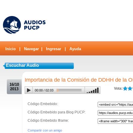
Inicio
|
Navegar
|
Ingresar
|
Ayuda
Escuchar Audio
.
Importancia de la Comisión de DDHH de la 
16/10
Vota:
2013
00:00
/
02:03
Código Embebido:
Código Embebido para Blog PUCP:
Código Embebido Iframe:
Compartir con un amigo