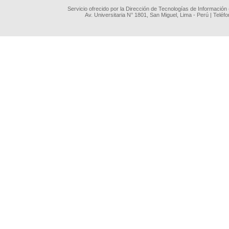
Servicio ofrecido por la Dirección de Tecnologías de Información
Av. Universitaria N° 1801, San Miguel, Lima - Perú | Teléf