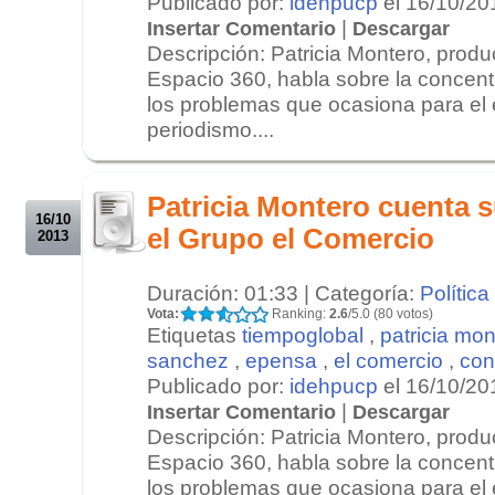
Publicado por:
idehpucp
el 16/10/20
|
Insertar Comentario
Descargar
Descripción: Patricia Montero, produ
Espacio 360, habla sobre la concent
los problemas que ocasiona para el e
periodismo....
.
.
Patricia Montero cuenta s
16/10
el Grupo el Comercio
2013
Duración: 01:33 | Categoría:
Política
Vota:
Ranking:
2.6
/5.0 (80 votos)
Etiquetas
tiempoglobal
,
patricia mon
sanchez
,
epensa
,
el comercio
,
con
Publicado por:
idehpucp
el 16/10/20
|
Insertar Comentario
Descargar
Descripción: Patricia Montero, produ
Espacio 360, habla sobre la concent
los problemas que ocasiona para el e