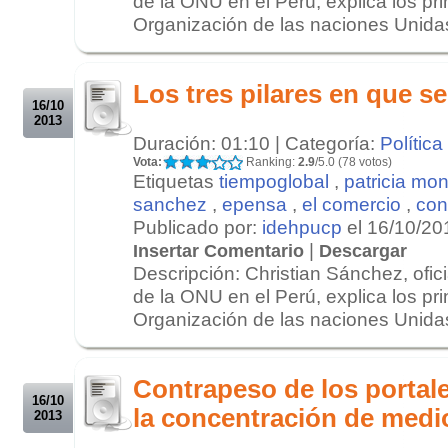
de la ONU en el Perú, explica los pri
Organización de las naciones Unidas
.
.
Los tres pilares en que s
16/10
2013
Duración: 01:10 | Categoría:
Política
Vota:
Ranking:
2.9
/5.0 (78 votos)
Etiquetas
tiempoglobal
,
patricia mon
sanchez
,
epensa
,
el comercio
,
con
Publicado por:
idehpucp
el 16/10/20
|
Insertar Comentario
Descargar
Descripción: Christian Sánchez, ofi
de la ONU en el Perú, explica los pri
Organización de las naciones Unidas
.
.
Contrapeso de los portale
16/10
la concentración de medi
2013