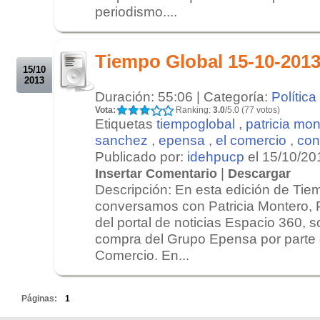
periodismo....
.
.
Tiempo Global 15-10-201
15/10
2013
Duración: 55:06 | Categoría:
Política
Vota:
Ranking:
3.0
/5.0 (77 votos)
Etiquetas
tiempoglobal
,
patricia mon
sanchez
,
epensa
,
el comercio
,
con
Publicado por:
idehpucp
el 15/10/20
|
Insertar Comentario
Descargar
Descripción: En esta edición de Tie
conversamos con Patricia Montero, 
del portal de noticias Espacio 360, s
compra del Grupo Epensa por parte 
Comercio. En...
.
Páginas:
1