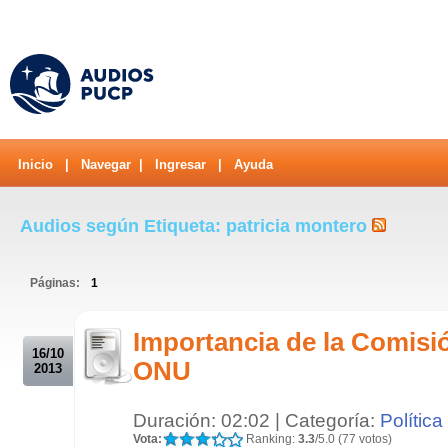
Inicio
|
Navegar
|
Ingresar
|
Ayuda
Audios según Etiqueta: patricia montero
Páginas:
1
.
Importancia de la Comisi
16/10
ONU
2013
Duración: 02:02 | Categoría:
Política
Vota:
Ranking:
3.3
/5.0 (77 votos)