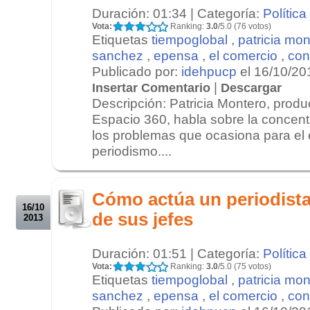
Duración: 01:34 | Categoría:
Política
Vota:
Ranking:
3.0
/5.0 (76 votos)
Etiquetas
tiempoglobal
,
patricia mon
sanchez
,
epensa
,
el comercio
,
con
Publicado por:
idehpucp
el 16/10/20
|
Insertar Comentario
Descargar
Descripción: Patricia Montero, produ
Espacio 360, habla sobre la concent
los problemas que ocasiona para el e
periodismo....
.
.
Cómo actúa un periodista
16/10
de sus jefes
2013
Duración: 01:51 | Categoría:
Política
Vota:
Ranking:
3.0
/5.0 (75 votos)
Etiquetas
tiempoglobal
,
patricia mon
sanchez
,
epensa
,
el comercio
,
con