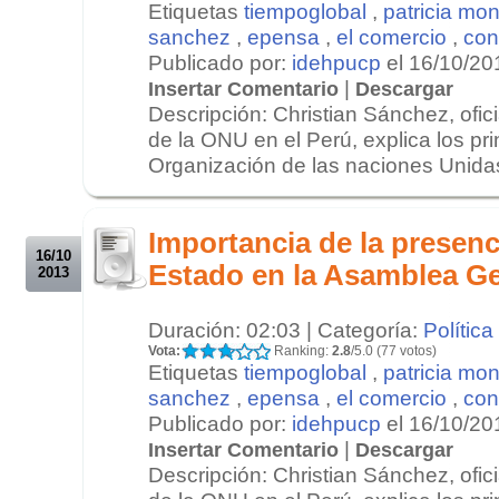
Etiquetas
tiempoglobal
,
patricia mon
sanchez
,
epensa
,
el comercio
,
con
Publicado por:
idehpucp
el 16/10/20
|
Insertar Comentario
Descargar
Descripción: Christian Sánchez, ofi
de la ONU en el Perú, explica los pri
Organización de las naciones Unidas
.
.
Importancia de la presenc
16/10
Estado en la Asamblea G
2013
Duración: 02:03 | Categoría:
Política
Vota:
Ranking:
2.8
/5.0 (77 votos)
Etiquetas
tiempoglobal
,
patricia mon
sanchez
,
epensa
,
el comercio
,
con
Publicado por:
idehpucp
el 16/10/20
|
Insertar Comentario
Descargar
Descripción: Christian Sánchez, ofi