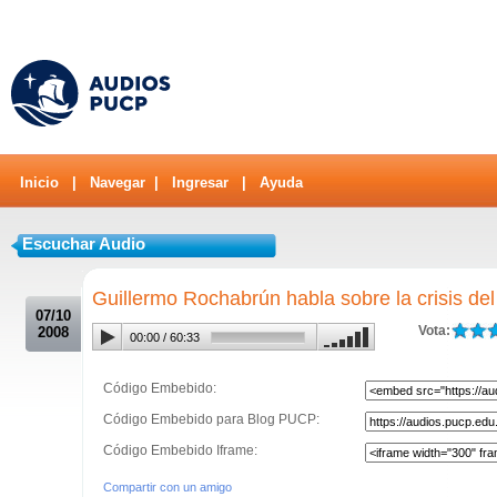
Inicio
|
Navegar
|
Ingresar
|
Ayuda
Escuchar Audio
.
Guillermo Rochabrún habla sobre la crisis del 
07/10
Vota:
2008
00:00
/
60:33
Código Embebido:
Código Embebido para Blog PUCP:
Código Embebido Iframe:
Compartir con un amigo