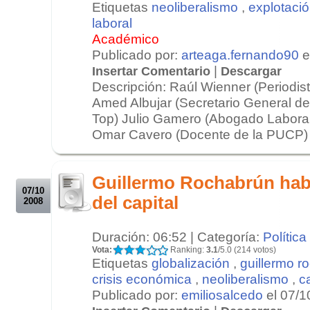
Etiquetas
neoliberalismo
,
explotació
laboral
Académico
Publicado por:
arteaga.fernando90
e
|
Insertar Comentario
Descargar
Descripción: Raúl Wienner (Periodist
Amed Albujar (Secretario General del
Top) Julio Gamero (Abogado Laborali
Omar Cavero (Docente de la PUCP) E
.
.
Guillermo Rochabrún habla
07/10
del capital
2008
Duración: 06:52 | Categoría:
Política
Vota:
Ranking:
3.1
/5.0 (214 votos)
Etiquetas
globalización
,
guillermo r
crisis económica
,
neoliberalismo
,
c
Publicado por:
emiliosalcedo
el 07/1