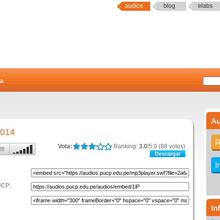
audios
blog
elabs
a
Au
2014
R
Vota:
Ranking:
3.0
/5.0 (88 votos)
Descargar
I
UCP:
In