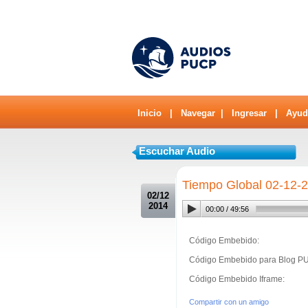
Inicio
|
Navegar
|
Ingresar
|
Ayud
Escuchar Audio
.
Tiempo Global 02-12-
02/12
2014
00:00
/
49:56
Código Embebido:
Código Embebido para Blog P
Código Embebido Iframe:
Compartir con un amigo