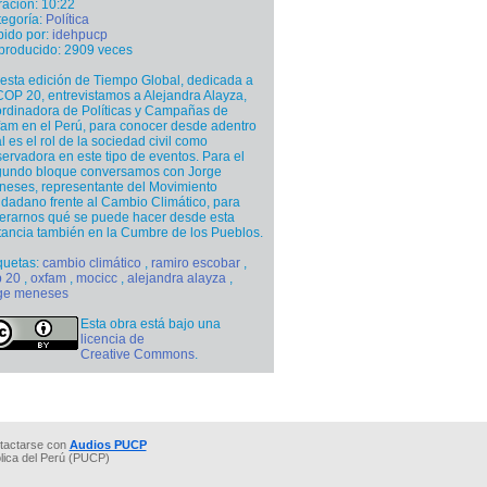
ación: 10:22
egoría:
Política
ido por:
idehpucp
producido: 2909 veces
esta edición de Tiempo Global, dedicada a
COP 20, entrevistamos a Alejandra Alayza,
rdinadora de Políticas y Campañas de
am en el Perú, para conocer desde adentro
l es el rol de la sociedad civil como
ervadora en este tipo de eventos. Para el
gundo bloque conversamos con Jorge
eses, representante del Movimiento
dadano frente al Cambio Climático, para
erarnos qué se puede hacer desde esta
tancia también en la Cumbre de los Pueblos.
quetas:
cambio climático
,
ramiro escobar
,
p 20
,
oxfam
,
mocicc
,
alejandra alayza
,
rge meneses
Esta obra está bajo una
licencia de
Creative Commons
.
tactarse con
Audios PUCP
ólica del Perú (PUCP)