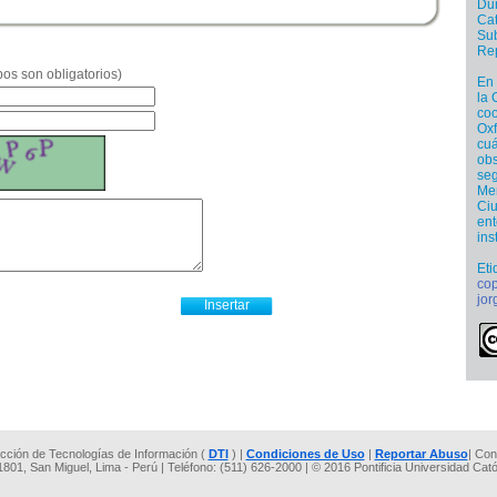
Dur
Cat
Sub
Re
os son obligatorios)
En 
la 
coo
Oxf
cuá
obs
se
Men
Ciu
ent
ins
Eti
co
jo
rección de Tecnologías de Información (
DTI
) |
Condiciones de Uso
|
Reportar Abuso
| Con
 1801, San Miguel, Lima - Perú | Teléfono: (511) 626-2000 | © 2016 Pontificia Universidad Cat