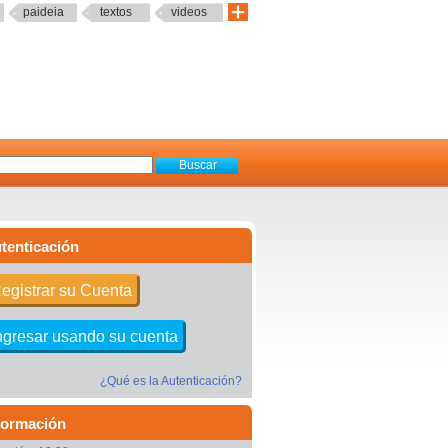
paideia
textos
videos
tenticación
egistrar su Cuenta
ngresar usando su cuenta
¿Qué es la Autenticación?
formación