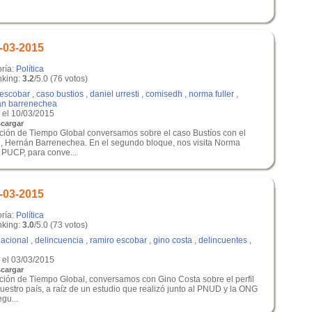
-03-2015
oría:
Política
king:
3.2
/5.0 (76 votos)
 escobar
,
caso bustios
,
daniel urresti
,
comisedh
,
norma fuller
,
an barrenechea
el 10/03/2015
cargar
ición de Tiempo Global conversamos sobre el caso Bustíos con el
Hernán Barrenechea. En el segundo bloque, nos visita Norma
a PUCP, para conve...
-03-2015
oría:
Política
king:
3.0
/5.0 (73 votos)
nacional
,
delincuencia
,
ramiro escobar
,
gino costa
,
delincuentes
,
el 03/03/2015
cargar
ición de Tiempo Global, conversamos con Gino Costa sobre el perfil
uestro país, a raíz de un estudio que realizó junto al PNUD y la ONG
gu...