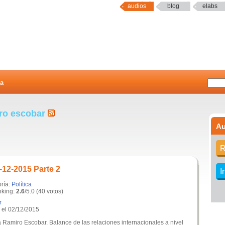
audios
blog
elabs
a
iro escobar
Au
R
-12-2015 Parte 2
I
oría:
Política
king:
2.6
/5.0 (40 votos)
r
el 02/12/2015
a Ramiro Escobar. Balance de las relaciones internacionales a nivel