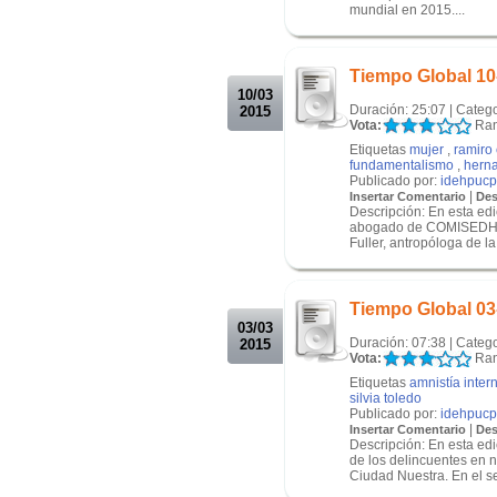
mundial en 2015....
.
.
Tiempo Global 10
10/03
Duración: 25:07 | Categ
2015
Vota:
Ran
Etiquetas
mujer
,
ramiro
fundamentalismo
,
hern
Publicado por:
idehpucp
|
Insertar Comentario
Des
Descripción: En esta ed
abogado de COMISEDH, 
Fuller, antropóloga de l
.
.
Tiempo Global 03
03/03
Duración: 07:38 | Categ
2015
Vota:
Ran
Etiquetas
amnistía inter
silvia toledo
Publicado por:
idehpucp
|
Insertar Comentario
Des
Descripción: En esta ed
de los delincuentes en n
Ciudad Nuestra. En el se
.