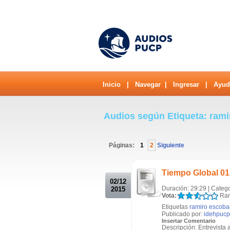
Inicio
|
Navegar
|
Ingresar
|
Ayud
Audios según Etiqueta: ram
Páginas:
1
2
Siguiente
.
Tiempo Global 01
02/12
Duración: 29:29 | Categ
2015
Vota:
Ran
Etiquetas
ramiro escoba
Publicado por:
idehpucp
Insertar Comentario
Descripción: Entrevista 