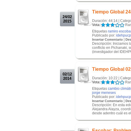
.
Tiempo Global 24
24/02
Duración: 44:14 | Categ
2015
Vota:
Ran
Etiquetas
ramiro escoba
Publicado por:
idehpucp
|
Insertar Comentario
Des
Descripción: Iniciamos 
conflicto en Pichanaki,
(investigador del IDEHPU
.
.
Tiempo Global 02
02/12
Duración: 10:22 | Categ
2014
Vota:
Ran
Etiquetas
cambio climát
jorge meneses
Publicado por:
idehpucp
|
Insertar Comentario
Des
Descripción: En esta ed
Alejandra Alayza, coord
desde adentro cuál es el 
.
.
Escobar: Problem