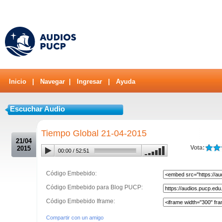
Inicio
|
Navegar
|
Ingresar
|
Ayuda
Escuchar Audio
.
Tiempo Global 21-04-2015
21/04
Vota:
2015
00:00
/
52:51
Código Embebido:
Código Embebido para Blog PUCP:
Código Embebido Iframe:
Compartir con un amigo