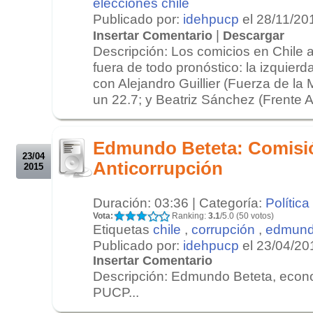
elecciones chile
Publicado por:
idehpucp
el 28/11/20
|
Insertar Comentario
Descargar
Descripción: Los comicios en Chile a
fuera de todo pronóstico: la izquier
con Alejandro Guillier (Fuerza de la
un 22.7; y Beatriz Sánchez (Frente A
.
.
Edmundo Beteta: Comisió
23/04
Anticorrupción
2015
Duración: 03:36 | Categoría:
Política
Vota:
Ranking:
3.1
/5.0 (50 votos)
Etiquetas
chile
,
corrupción
,
edmund
Publicado por:
idehpucp
el 23/04/20
Insertar Comentario
Descripción: Edmundo Beteta, econo
PUCP...
.