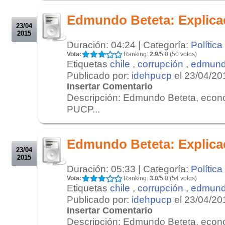
.
Edmundo Beteta: Explica
23/04
2015
Duración: 04:24 | Categoría:
Política
Vota:
Ranking:
2.9
/5.0 (50 votos)
Etiquetas
chile
,
corrupción
,
edmund
Publicado por:
idehpucp
el 23/04/20
Insertar Comentario
Descripción: Edmundo Beteta, econo
PUCP...
.
.
Edmundo Beteta: Explica
23/04
2015
Duración: 05:33 | Categoría:
Política
Vota:
Ranking:
3.0
/5.0 (54 votos)
Etiquetas
chile
,
corrupción
,
edmund
Publicado por:
idehpucp
el 23/04/20
Insertar Comentario
Descripción: Edmundo Beteta, econo