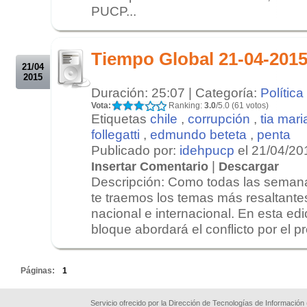
PUCP...
.
.
Tiempo Global 21-04-201
21/04
2015
Duración: 25:07 | Categoría:
Política
Vota:
Ranking:
3.0
/5.0 (61 votos)
Etiquetas
chile
,
corrupción
,
tia mari
follegatti
,
edmundo beteta
,
penta
Publicado por:
idehpucp
el 21/04/20
|
Insertar Comentario
Descargar
Descripción: Como todas las seman
te traemos los temas más resaltante
nacional e internacional. En esta edi
bloque abordará el conflicto por el pr
.
Páginas:
1
Servicio ofrecido por la Dirección de Tecnologías de Información