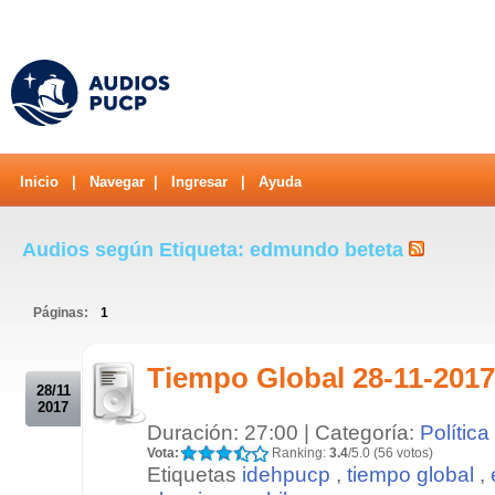
Inicio
|
Navegar
|
Ingresar
|
Ayuda
Audios según Etiqueta: edmundo beteta
Páginas:
1
.
Tiempo Global 28-11-2017
28/11
2017
Duración: 27:00 | Categoría:
Política
Vota:
Ranking:
3.4
/5.0 (56 votos)
Etiquetas
idehpucp
,
tiempo global
,