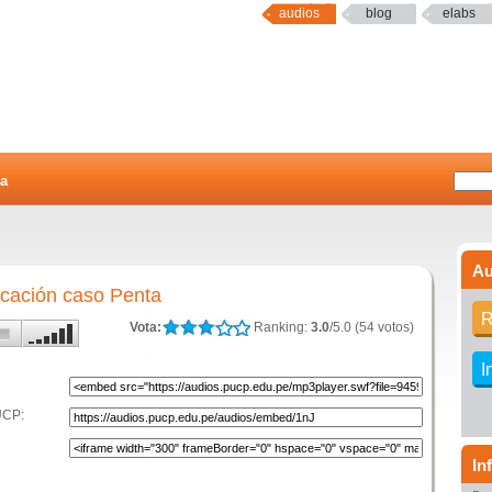
audios
blog
elabs
a
Au
cación caso Penta
R
Vota:
Ranking:
3.0
/5.0 (54 votos)
I
UCP:
In