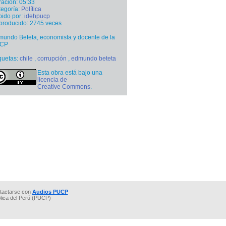
ación: 05:33
egoría:
Política
ido por:
idehpucp
producido: 2745 veces
undo Beteta, economista y docente de la
CP
quetas:
chile
,
corrupción
,
edmundo beteta
Esta obra está bajo una
licencia de
Creative Commons
.
tactarse con
Audios PUCP
ólica del Perú (PUCP)