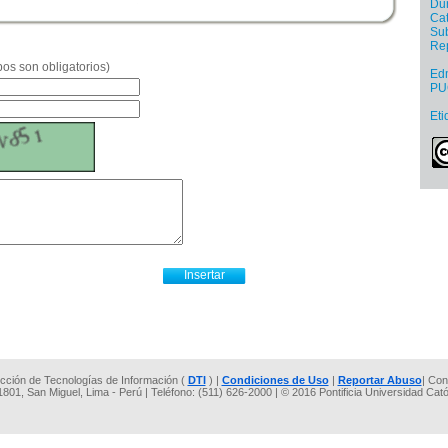
Dur
Cat
Sub
Re
os son obligatorios)
Edm
PU
Eti
rección de Tecnologías de Información (
DTI
) |
Condiciones de Uso
|
Reportar Abuso
| Con
 1801, San Miguel, Lima - Perú | Teléfono: (511) 626-2000 | © 2016 Pontificia Universidad Cat