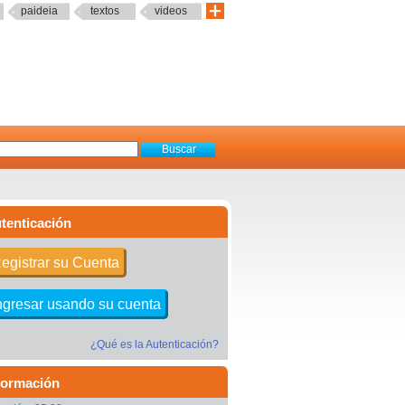
paideia
textos
videos
tenticación
egistrar su Cuenta
ngresar usando su cuenta
¿Qué es la Autenticación?
formación