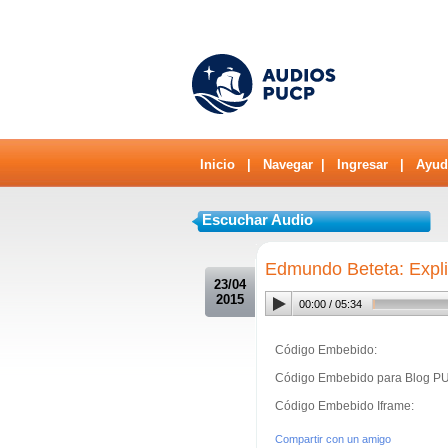
Inicio
|
Navegar
|
Ingresar
|
Ayud
Escuchar Audio
.
Edmundo Beteta: Expli
23/04
2015
00:00
/
05:34
Código Embebido:
Código Embebido para Blog P
Código Embebido Iframe:
Compartir con un amigo