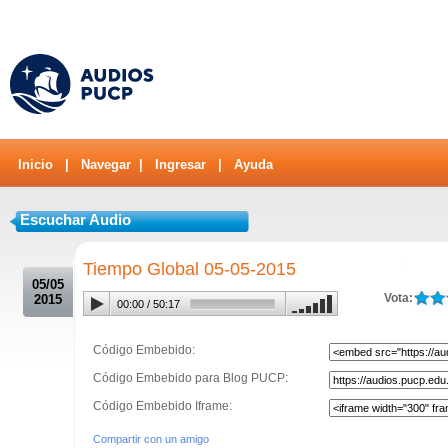
Inicio
|
Navegar
|
Ingresar
|
Ayuda
Escuchar Audio
.
Tiempo Global 05-05-2015
05/05
Vota:
2015
00:00
/
50:17
Código Embebido:
Código Embebido para Blog PUCP:
Código Embebido Iframe:
Compartir con un amigo