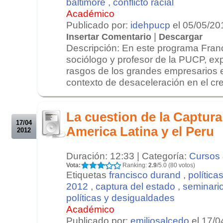
baltimore
,
conflicto racial
Académico
Publicado por:
idehpucp
el 05/05/20
|
Insertar Comentario
Descargar
Descripción: En este programa Fran
sociólogo y profesor de la PUCP, expl
rasgos de los grandes empresarios 
contexto de desaceleración en el cr
.
.
La cuestion de la Captura
17/04
America Latina y el Peru
2012
Duración: 12:33 | Categoría:
Cursos 
Vota:
Ranking:
2.9
/5.0 (80 votos)
Etiquetas
francisco durand
,
política
2012
,
captura del estado
,
seminario
políticas y desigualdades
Académico
Publicado por:
emiliosalcedo
el 17/0