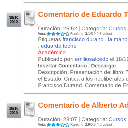
.
Comentario de Eduardo 
18/10
2010
Duración: 25:52 | Categoría:
Cursos 
Vota:
Ranking:
3.1
/5.0 (48 votos)
Etiquetas
francisco durand
,
la mano 
,
eduardo toche
Académico
Publicado por:
emiliosalcedo
el 18/1
|
Insertar Comentario
Descargar
Descripción: Presentación del libro: 
el Estado. Crítica a los neoliberales c
Francisco Durand. Comentario de Ed
.
.
Comentario de Alberto A
18/10
2010
Duración: 28:07 | Categoría:
Cursos 
Vota:
Ranking:
2.9
/5.0 (45 votos)