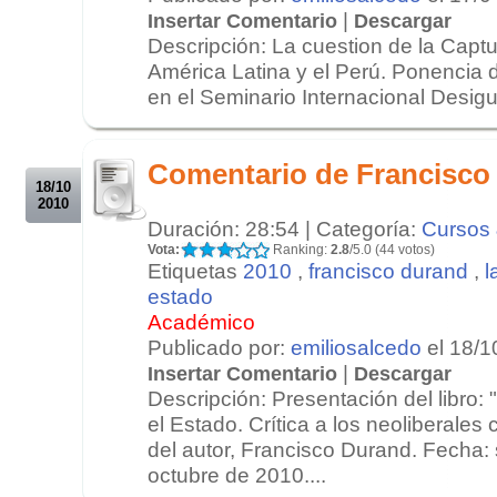
|
Insertar Comentario
Descargar
Descripción: La cuestion de la Capt
América Latina y el Perú. Ponencia
en el Seminario Internacional Desigua
.
.
Comentario de Francisco
18/10
2010
Duración: 28:54 | Categoría:
Cursos 
Vota:
Ranking:
2.8
/5.0 (44 votos)
Etiquetas
2010
,
francisco durand
,
l
estado
Académico
Publicado por:
emiliosalcedo
el 18/1
|
Insertar Comentario
Descargar
Descripción: Presentación del libro: 
el Estado. Crítica a los neoliberales 
del autor, Francisco Durand. Fecha:
octubre de 2010....
.