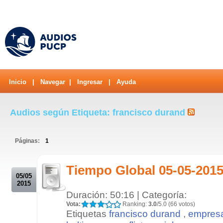
Inicio
|
Navegar
|
Ingresar
|
Ayuda
Audios según Etiqueta: francisco durand
Páginas:
1
.
Tiempo Global 05-05-201
05/05
2015
Duración: 50:16 | Categoría:
Vota:
Ranking:
3.0
/5.0 (66 votos)
Etiquetas
francisco durand
,
empresa