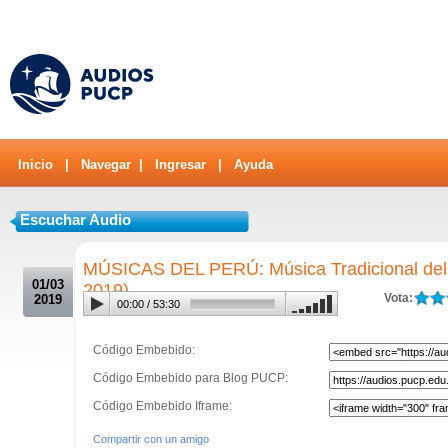
Inicio
|
Navegar
|
Ingresar
|
Ayuda
Escuchar Audio
.
MÚSICAS DEL PERÚ: Música Tradicional del 
01/03
2019)
Vota:
2019
00:00
/
53:30
Código Embebido:
Código Embebido para Blog PUCP:
Código Embebido Iframe:
Compartir con un amigo