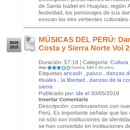
de Santa Isabel en Huaylas, región 
festividad, los personajes de sus d
evocan las tres vertientes culturales 
.
.
MÚSICAS DEL PERÚ: Danz
30/05
Costa y Sierra Norte Vol 
2019
Duración: 57:18 | Categoría:
Cultura
Vota:
Ranking:
3.0
/5.0 (80 votos)
Etiquetas
ancash
,
pasco
,
danzas d
rituales
,
la libertad
,
danzas de la co
sierra
Publicado por:
ide
el 30/05/2019
Insertar Comentario
Descripción: continuaremos con nues
Perú. Es importante señalar que la
no sólo son instituciones de identida
se han convertido en instituciones de