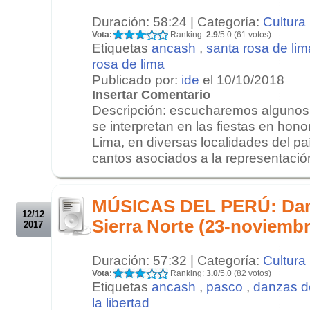
Duración: 58:24 | Categoría:
Cultura
Vota:
Ranking:
2.9
/5.0 (61 votos)
Etiquetas
ancash
,
santa rosa de lim
rosa de lima
Publicado por:
ide
el 10/10/2018
Insertar Comentario
Descripción: escucharemos algunos
se interpretan en las fiestas en hon
Lima, en diversas localidades del paí
cantos asociados a la representación
.
.
MÚSICAS DEL PERÚ: Danz
12/12
Sierra Norte (23-noviemb
2017
Duración: 57:32 | Categoría:
Cultura
Vota:
Ranking:
3.0
/5.0 (82 votos)
Etiquetas
ancash
,
pasco
,
danzas d
la libertad