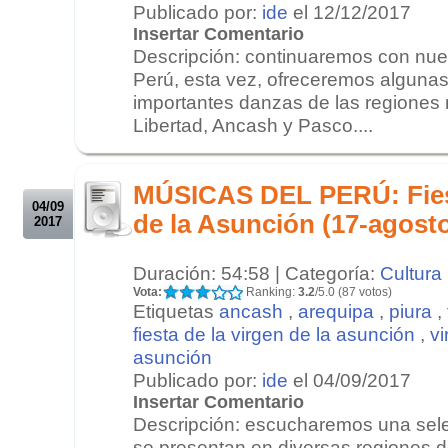
Publicado por:
ide
el 12/12/2017
Insertar Comentario
Descripción: continuaremos con nues
Perú, esta vez, ofreceremos alguna
importantes danzas de las regiones
Libertad, Ancash y Pasco....
.
.
MÚSICAS DEL PERÚ: Fiest
04/09
de la Asunción (17-agost
2017
Duración: 54:58 | Categoría:
Cultura
Vota:
Ranking:
3.2
/5.0 (87 votos)
Etiquetas
ancash
,
arequipa
,
piura
,
fiesta de la virgen de la asunción
,
vi
asunción
Publicado por:
ide
el 04/09/2017
Insertar Comentario
Descripción: escucharemos una sel
se presentan en diversas regiones de