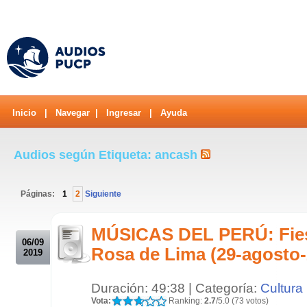
Inicio
|
Navegar
|
Ingresar
|
Ayuda
Audios según Etiqueta: ancash
Páginas:
1
2
Siguiente
.
MÚSICAS DEL PERÚ: Fies
06/09
Rosa de Lima (29-agosto-
2019
Duración: 49:38 | Categoría:
Cultura
Vota:
Ranking:
2.7
/5.0 (73 votos)