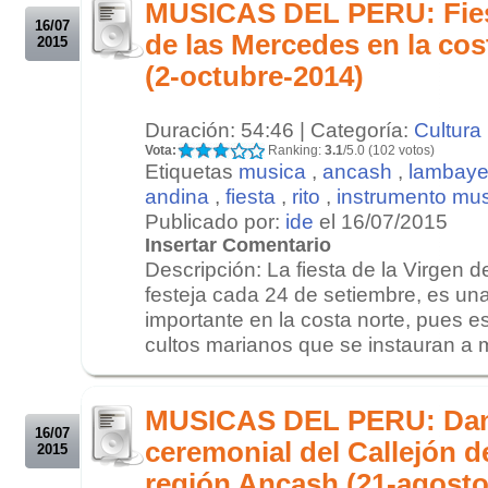
MUSICAS DEL PERU: Fiest
16/07
de las Mercedes en la cos
2015
(2-octubre-2014)
Duración: 54:46 | Categoría:
Cultura
Vota:
Ranking:
3.1
/5.0 (102 votos)
Etiquetas
musica
,
ancash
,
lambay
andina
,
fiesta
,
rito
,
instrumento mus
Publicado por:
ide
el 16/07/2015
Insertar Comentario
Descripción: La fiesta de la Virgen 
festeja cada 24 de setiembre, es un
importante en la costa norte, pues e
cultos marianos que se instauran a 
.
.
MUSICAS DEL PERU: Dan
16/07
ceremonial del Callejón d
2015
región Ancash (21-agosto