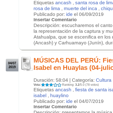
Etiquetas
ancash
,
santa rosa de lim
rosa de lima
,
muerte del inca
,
chiqu
Publicado por:
ide
el 06/09/2019
Insertar Comentario
Descripción: escucharemos el canto
la representación de la captura y mu
Atahualpa, que se escenifica en los 
(Ancash) y Carhuamayo (Junín), duran
.
.
MÚSICAS DEL PERÚ: Fies
04/07
Isabel en Huaylas (04-juli
2019
Duración: 58:04 | Categoría:
Cultura
Vota:
Ranking:
3.2
/5.0 (78 votos)
Etiquetas
ancash
,
fiesta de santa is
isabel
,
huaylino
Publicado por:
ide
el 04/07/2019
Insertar Comentario
Descripción: presentamos la música 