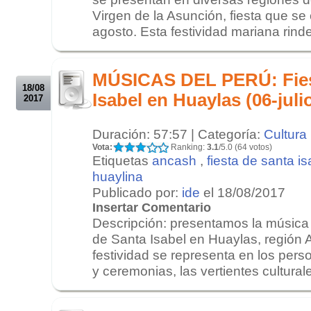
Virgen de la Asunción, fiesta que se
agosto. Esta festividad mariana rind
.
.
MÚSICAS DEL PERÚ: Fies
18/08
Isabel en Huaylas (06-juli
2017
Duración: 57:57 | Categoría:
Cultura
Vota:
Ranking:
3.1
/5.0 (64 votos)
Etiquetas
ancash
,
fiesta de santa is
huaylina
Publicado por:
ide
el 18/08/2017
Insertar Comentario
Descripción: presentamos la música 
de Santa Isabel en Huaylas, región 
festividad se representa en los per
y ceremonias, las vertientes cultural
.
.