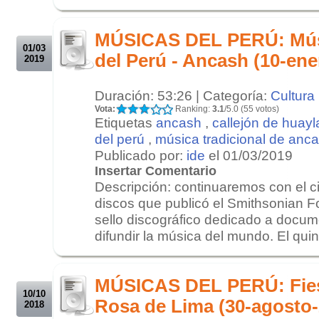
.
.
MÚSICAS DEL PERÚ: Músi
01/03
del Perú - Ancash (10-ene
2019
Duración: 53:26 | Categoría:
Cultura
Vota:
Ranking:
3.1
/5.0 (55 votos)
Etiquetas
ancash
,
callejón de huayl
del perú
,
música tradicional de anc
Publicado por:
ide
el 01/03/2019
Insertar Comentario
Descripción: continuaremos con el ci
discos que publicó el Smithsonian 
sello discográfico dedicado a docum
difundir la música del mundo. El quint
.
.
MÚSICAS DEL PERÚ: Fies
10/10
Rosa de Lima (30-agosto-
2018