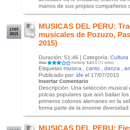
manos de sus propios compañeros de
.
.
MUSICAS DEL PERU: Tra
17/07
musicales de Pozuzo, Pas
2015
2015)
Duración: 51:46 | Categoría:
Cultura
Vota:
Ranking:
3.2
/5.0 (71 votos)
Etiquetas
musica
,
canto
,
danza
,
an
Publicado por:
ide
el 17/07/2015
Insertar Comentario
Descripción: Una selección musical 
polcas populares que aún bailan los
primeros colonos alemanes en la sel
forma parte de la enorme diversidad 
.
.
MUSICAS DEL PERU: Fies