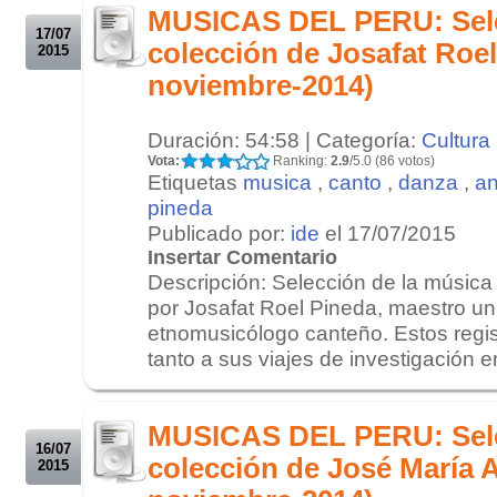
MUSICAS DEL PERU: Sele
17/07
colección de Josafat Roel
2015
noviembre-2014)
Duración: 54:58 | Categoría:
Cultura
Vota:
Ranking:
2.9
/5.0 (86 votos)
Etiquetas
musica
,
canto
,
danza
,
an
pineda
Publicado por:
ide
el 17/07/2015
Insertar Comentario
Descripción: Selección de la música 
por Josafat Roel Pineda, maestro uni
etnomusicólogo canteño. Estos regi
tanto a sus viajes de investigación en
.
.
MUSICAS DEL PERU: Sele
16/07
colección de José María 
2015