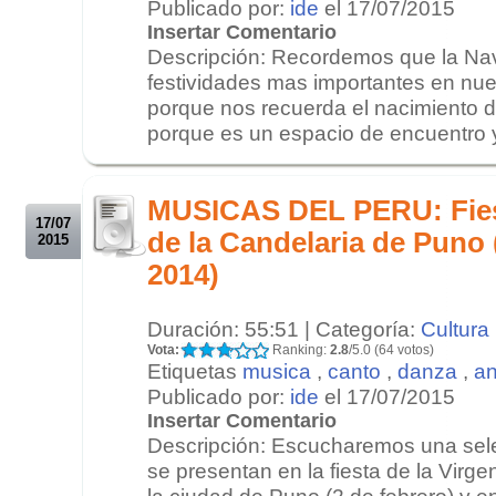
Publicado por:
ide
el 17/07/2015
Insertar Comentario
Descripción: Recordemos que la Nav
festividades mas importantes en nues
porque nos recuerda el nacimiento 
porque es un espacio de encuentro y
.
.
MUSICAS DEL PERU: Fiest
17/07
de la Candelaria de Puno 
2015
2014)
Duración: 55:51 | Categoría:
Cultura
Vota:
Ranking:
2.8
/5.0 (64 votos)
Etiquetas
musica
,
canto
,
danza
,
an
Publicado por:
ide
el 17/07/2015
Insertar Comentario
Descripción: Escucharemos una sel
se presentan en la fiesta de la Virge
la ciudad de Puno (2 de febrero) y 