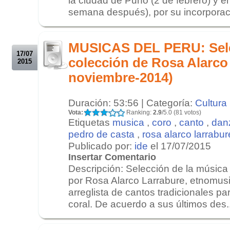
semana después), por su incorporació
.
.
MUSICAS DEL PERU: Sele
17/07
colección de Rosa Alarco 
2015
noviembre-2014)
Duración: 53:56 | Categoría:
Cultura
Vota:
Ranking:
2.9
/5.0 (81 votos)
Etiquetas
musica
,
coro
,
canto
,
dan
pedro de casta
,
rosa alarco larrabur
Publicado por:
ide
el 17/07/2015
Insertar Comentario
Descripción: Selección de la música 
por Rosa Alarco Larrabure, etnomus
arreglista de cantos tradicionales par
coral. De acuerdo a sus últimos des..
.
.