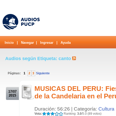
Inicio
|
Navegar
|
Ingresar
|
Ayuda
Audios según Etiqueta: canto
Páginas:
1
2
3
Siguiente
.
MUSICAS DEL PERU: Fiest
17/07
de la Candelaria en el Pe
2015
Duración: 56:26 | Categoría:
Cultura
Vota:
Ranking:
3.0
/5.0 (89 votos)