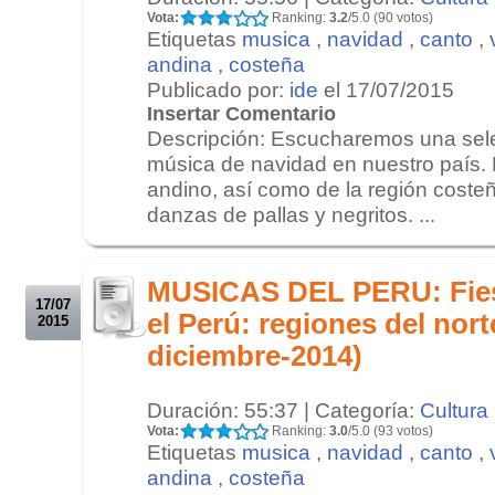
Vota:
Ranking:
3.2
/5.0 (90 votos)
Etiquetas
musica
,
navidad
,
canto
,
andina
,
costeña
Publicado por:
ide
el 17/07/2015
Insertar Comentario
Descripción: Escucharemos una sele
música de navidad en nuestro país. 
andino, así como de la región coste
danzas de pallas y negritos. ...
.
.
MUSICAS DEL PERU: Fies
17/07
el Perú: regiones del nort
2015
diciembre-2014)
Duración: 55:37 | Categoría:
Cultura
Vota:
Ranking:
3.0
/5.0 (93 votos)
Etiquetas
musica
,
navidad
,
canto
,
andina
,
costeña