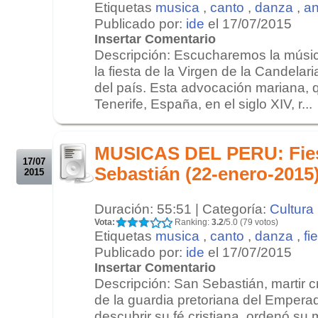
Etiquetas
musica
,
canto
,
danza
,
an
Publicado por:
ide
el 17/07/2015
Insertar Comentario
Descripción: Escucharemos la músi
la fiesta de la Virgen de la Candelar
del país. Esta advocación mariana, 
Tenerife, España, en el siglo XIV, r...
.
.
MUSICAS DEL PERU: Fies
17/07
Sebastián (22-enero-2015
2015
Duración: 55:51 | Categoría:
Cultura
Vota:
Ranking:
3.2
/5.0 (79 votos)
Etiquetas
musica
,
canto
,
danza
,
fi
Publicado por:
ide
el 17/07/2015
Insertar Comentario
Descripción: San Sebastián, martir c
de la guardia pretoriana del Empera
descubrir su fé cristiana, ordenó su