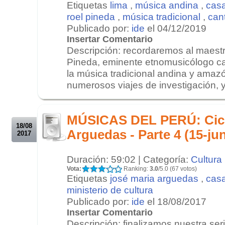
Etiquetas
lima
,
música andina
,
casa
roel pineda
,
música tradicional
,
can
Publicado por:
ide
el 04/12/2019
Insertar Comentario
Descripción: recordaremos al maestr
Pineda, eminente etnomusicólogo can
la música tradicional andina y amaz
numerosos viajes de investigación, y 
.
.
MÚSICAS DEL PERÚ: Cicl
18/08
Arguedas - Parte 4 (15-ju
2017
Duración: 59:02 | Categoría:
Cultura
Vota:
Ranking:
3.0
/5.0 (67 votos)
Etiquetas
josé maria arguedas
,
casa
ministerio de cultura
Publicado por:
ide
el 18/08/2017
Insertar Comentario
Descripción: finalizamos nuestra se