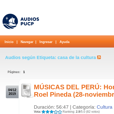
Inicio
|
Navegar
|
Ingresar
|
Ayuda
Audios según Etiqueta: casa de la cultura
Páginas:
1
.
MÚSICAS DEL PERÚ: Home
04/12
Roel Pineda (28-noviembr
2019
Duración: 56:47 | Categoría:
Cultura
Vota:
Ranking:
2.9
/5.0 (82 votos)