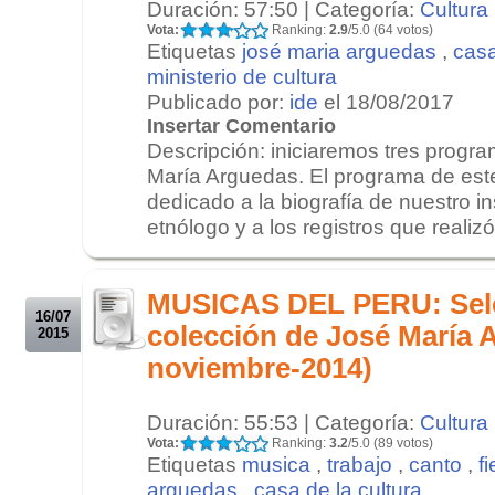
Duración: 57:50 | Categoría:
Cultura
Vota:
Ranking:
2.9
/5.0 (64 votos)
Etiquetas
josé maria arguedas
,
casa
ministerio de cultura
Publicado por:
ide
el 18/08/2017
Insertar Comentario
Descripción: iniciaremos tres progr
María Arguedas. El programa de est
dedicado a la biografía de nuestro ins
etnólogo y a los registros que realizó
.
.
MUSICAS DEL PERU: Sele
16/07
colección de José María 
2015
noviembre-2014)
Duración: 55:53 | Categoría:
Cultura
Vota:
Ranking:
3.2
/5.0 (89 votos)
Etiquetas
musica
,
trabajo
,
canto
,
f
arguedas
,
casa de la cultura