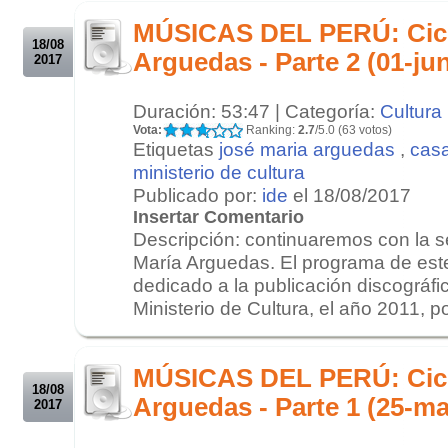
.
MÚSICAS DEL PERÚ: Cicl
18/08
Arguedas - Parte 2 (01-ju
2017
Duración: 53:47 | Categoría:
Cultura
Vota:
Ranking:
2.7
/5.0 (63 votos)
Etiquetas
josé maria arguedas
,
casa
ministerio de cultura
Publicado por:
ide
el 18/08/2017
Insertar Comentario
Descripción: continuaremos con la s
María Arguedas. El programa de est
dedicado a la publicación discográfic
Ministerio de Cultura, el año 2011, po
.
.
MÚSICAS DEL PERÚ: Cicl
18/08
Arguedas - Parte 1 (25-m
2017