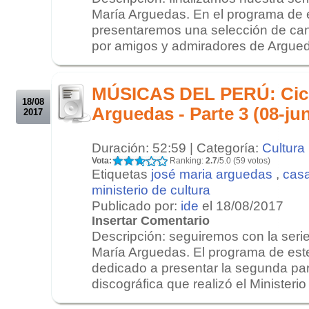
María Arguedas. En el programa de 
presentaremos una selección de can
por amigos y admiradores de Arguedas
.
.
MÚSICAS DEL PERÚ: Cicl
18/08
Arguedas - Parte 3 (08-ju
2017
Duración: 52:59 | Categoría:
Cultura
Vota:
Ranking:
2.7
/5.0 (59 votos)
Etiquetas
josé maria arguedas
,
casa
ministerio de cultura
Publicado por:
ide
el 18/08/2017
Insertar Comentario
Descripción: seguiremos con la seri
María Arguedas. El programa de est
dedicado a presentar la segunda par
discográfica que realizó el Ministerio 
.