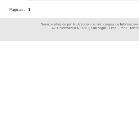
Páginas:
1
Servicio ofrecido por la Dirección de Tecnologías de Información
Av. Universitaria N° 1801, San Miguel, Lima - Perú | Teléf