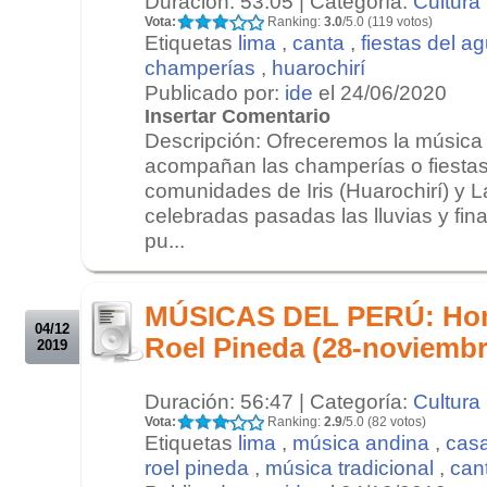
Duración: 53:05 | Categoría:
Cultura
Vota:
Ranking:
3.0
/5.0 (119 votos)
Etiquetas
lima
,
canta
,
fiestas del a
champerías
,
huarochirí
Publicado por:
ide
el 24/06/2020
Insertar Comentario
Descripción: Ofreceremos la música
acompañan las champerías o fiestas
comunidades de Iris (Huarochirí) y L
celebradas pasadas las lluvias y fin
pu...
.
.
MÚSICAS DEL PERÚ: Home
04/12
Roel Pineda (28-noviembr
2019
Duración: 56:47 | Categoría:
Cultura
Vota:
Ranking:
2.9
/5.0 (82 votos)
Etiquetas
lima
,
música andina
,
casa
roel pineda
,
música tradicional
,
can