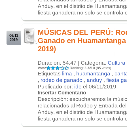
Anduy, en el distrito de Huamantang
fiesta ganadera no solo se controla 
.
.
MÚSICAS DEL PERÚ: Rode
06/11
Ganado en Huamantanga 
2019
2019)
Duración: 54:47 | Categoría:
Cultura
Vota:
Ranking:
3.3
/5.0 (85 votos)
Etiquetas
lima
,
huamantanga
,
cant
,
rodeo de ganado
,
anduy
,
fiesta g
Publicado por:
ide
el 06/11/2019
Insertar Comentario
Descripción: escucharemos la músic
relacionados al Rodeo y Entrada del
Anduy, en el distrito de Huamantang
fiesta ganadera no solo se controla 
.