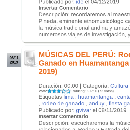
Publicado por:
ide
el 04/12/2019
Insertar Comentario
Descripción: recordaremos al maestr
Pineda, eminente etnomusicólogo can
la música tradicional andina y amaz
numerosos viajes de investigación, y 
.
.
MÚSICAS DEL PERÚ: Rode
08/11
Ganado en Huamantanga 
2019
2019)
Duración: 00:00 | Categoría:
Cultura
Vota:
Ranking:
3.2
/5.0 (73 votos)
Etiquetas
lima
,
huamantanga
,
cant
,
rodeo de ganado
,
anduy
,
fiesta g
Publicado por:
gvivar
el 08/11/2019
Insertar Comentario
Descripción: escucharemos la músic
relacionados al Rodeo y Entrada del