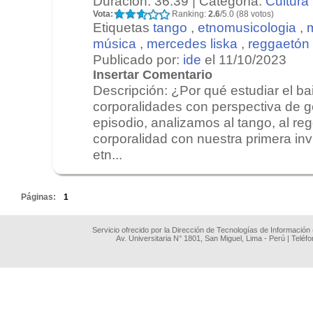
Duración: 36:39 | Categoría:
Cultura
Vota:
Ranking:
2.6
/5.0 (88 votos)
Etiquetas
tango
,
etnomusicologia
,
música
,
mercedes liska
,
reggaetón
Publicado por:
ide
el 11/10/2023
Insertar Comentario
Descripción: ¿Por qué estudiar el bai
corporalidades con perspectiva de 
episodio, analizamos al tango, al re
corporalidad con nuestra primera invi
etn...
.
Páginas:
1
Servicio ofrecido por la Dirección de Tecnologías de Información
Av. Universitaria N° 1801, San Miguel, Lima - Perú | Teléf