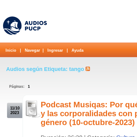
Inicio
|
Navegar
|
Ingresar
|
Ayuda
Audios según Etiqueta: tango
Páginas:
1
.
Podcast Musiqas: Por qué 
11/10
y las corporalidades con 
2023
género (10-octubre-2023)