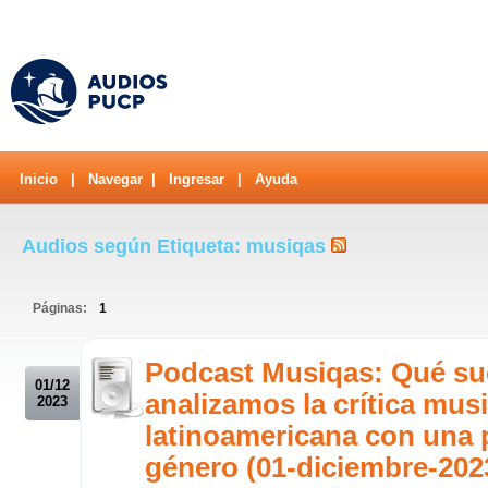
Inicio
|
Navegar
|
Ingresar
|
Ayuda
Audios según Etiqueta: musiqas
Páginas:
1
.
Podcast Musiqas: Qué s
01/12
analizamos la crítica musi
2023
latinoamericana con una 
género (01-diciembre-202