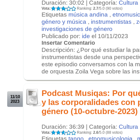
Duración: 30:02 | Categoría:
Cultura
Vota:
Ranking:
2.7
/5.0 (90 votos)
Etiquetas
música andina
,
etnomusic
género y música
,
instrumentistas
,
z
investigaciones de género
Publicado por:
ide
el 10/11/2023
Insertar Comentario
Descripción: ¿Por qué estudiar la par
instrumentistas desde una perspect
este episodio conversamos con la mu
de orquesta Zoila Vega sobre las inst
.
.
Podcast Musiqas: Por qué 
11/10
y las corporalidades con 
2023
género (10-octubre-2023)
Duración: 36:39 | Categoría:
Cultura
Vota:
Ranking:
2.6
/5.0 (88 votos)
Etiquetas
tango
,
etnomusicologia
,