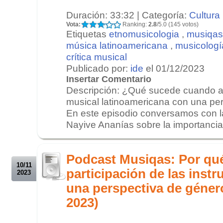
Duración: 33:32 | Categoría:
Cultura
Vota:
Ranking:
2.8
/5.0 (145 votos)
Etiquetas
etnomusicologia
,
musiqas
música latinoamericana
,
musicologí
crítica musical
Publicado por:
ide
el 01/12/2023
Insertar Comentario
Descripción: ¿Qué sucede cuando an
musical latinoamericana con una pe
En este episodio conversamos con l
Nayive Ananías sobre la importancia 
.
.
Podcast Musiqas: Por qué
10/11
participación de las inst
2023
una perspectiva de géner
2023)