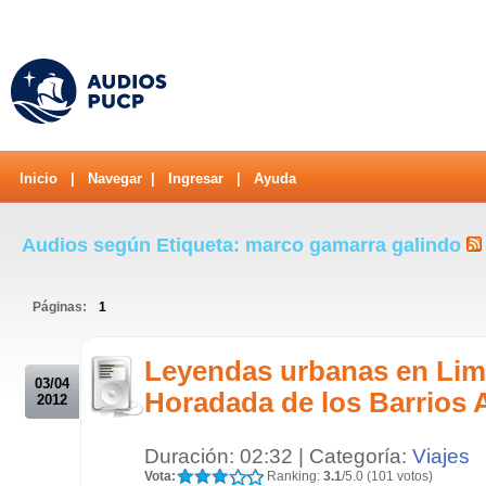
Inicio
|
Navegar
|
Ingresar
|
Ayuda
Audios según Etiqueta: marco gamarra galindo
Páginas:
1
.
Leyendas urbanas en Lim
03/04
Horadada de los Barrios 
2012
Duración: 02:32 | Categoría:
Viajes
Vota:
Ranking:
3.1
/5.0 (101 votos)