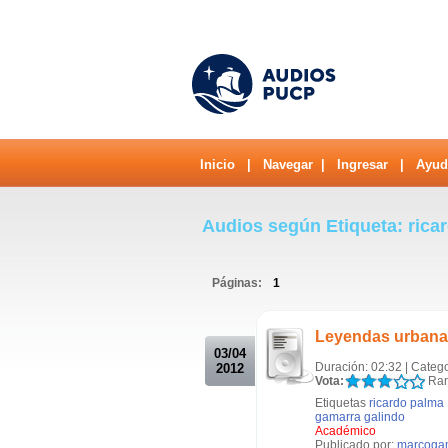
Inicio
|
Navegar
|
Ingresar
|
Ayud
Audios según Etiqueta: ric
Páginas:
1
.
Leyendas urbanas
03/04
Duración: 02:32 | Categ
2012
Vota:
Ran
Etiquetas
ricardo palma
gamarra galindo
Académico
Publicado por:
marcoga