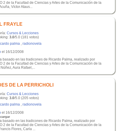
 2 de la Facultad de Ciencias y Artes de la Comunicación de la
cuña, Víctor Ataus...
L FRAYLE
oría:
Cursos & Lecciones
king:
3.0
/5.0 (181 votos)
icardo palma
,
radionovela
p
el 16/12/2008
 basado en las tradicones de Ricardo Palma, realizado por
 2 de la Facultad de Ciencias y Artes de la Comunicación de la
Núñez, Aura Rafael,...
DES DE LA PERRICHOLI
oría:
Cursos & Lecciones
king:
3.0
/5.0 (205 votos)
icardo palma
,
radionovela
p
el 16/12/2008
cargar
 basado en las tradicones de Ricardo Palma, realizado por
 2 de la Facultad de Ciencias y Artes de la Comunicación de la
ancis Flores, Carla ...