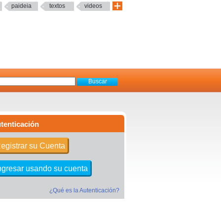
paideia
textos
videos
tenticación
egistrar su Cuenta
ngresar usando su cuenta
¿Qué es la Autenticación?