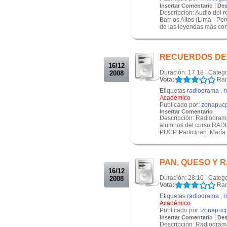
|
Insertar Comentario
Des
Descripción: Audio del r
Barrios Altos (Lima - P
de las leyendas más con
.
.
RECUERDOS DE
16/12
Duración: 17:18 | Categ
2008
Vota:
Ran
Etiquetas
radiodrama
,
r
Académico
Publicado por:
zonapuc
Insertar Comentario
Descripción: Radiodrama
alumnos del curso RADIO
PUCP. Participan: María F
.
.
PAN, QUESO Y 
16/12
Duración: 28:10 | Categ
2008
Vota:
Ran
Etiquetas
radiodrama
,
r
Académico
Publicado por:
zonapuc
|
Insertar Comentario
Des
Descripción: Radiodrama