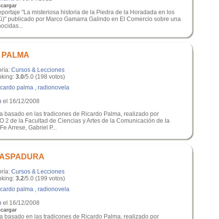
cargar
eportaje "La misteriosa historia de la Piedra de la Horadada en los
erú)" publicado por Marco Gamarra Galindo en El Comercio sobre una
ocidas...
 PALMA
oría:
Cursos & Lecciones
king:
3.0
/5.0 (198 votos)
icardo palma
,
radionovela
p
el 16/12/2008
 basado en las tradicones de Ricardo Palma, realizado por
 2 de la Facultad de Ciencias y Artes de la Comunicación de la
e Arrese, Gabriel P...
RASPADURA
oría:
Cursos & Lecciones
king:
3.2
/5.0 (199 votos)
icardo palma
,
radionovela
p
el 16/12/2008
cargar
 basado en las tradicones de Ricardo Palma, realizado por