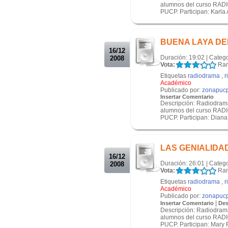
alumnos del curso RADIO
PUCP. Participan: Karla A
.
.
BUENA LAYA DE
16/12
Duración: 19:02 | Categ
2008
Vota:
Ran
Etiquetas
radiodrama
,
r
Académico
Publicado por:
zonapuc
Insertar Comentario
Descripción: Radiodrama
alumnos del curso RADIO
PUCP. Participan: Diana 
.
.
LAS GENIALIDA
16/12
Duración: 26:01 | Categ
2008
Vota:
Ran
Etiquetas
radiodrama
,
r
Académico
Publicado por:
zonapuc
|
Insertar Comentario
Des
Descripción: Radiodrama
alumnos del curso RADIO
PUCP. Participan: Mary Fr