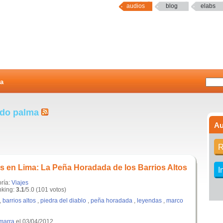
audios
blog
elabs
a
ardo palma
Au
R
 en Lima: La Peña Horadada de los Barrios Altos
I
oría:
Viajes
king:
3.1
/5.0 (101 votos)
,
barrios altos
,
piedra del diablo
,
peña horadada
,
leyendas
,
marco
marra
el 03/04/2012