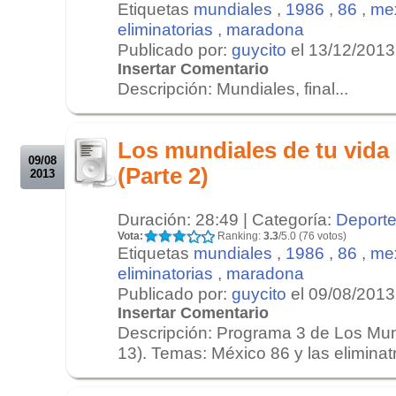
Etiquetas
mundiales
,
1986
,
86
,
me
eliminatorias
,
maradona
Publicado por:
guycito
el 13/12/2013
Insertar Comentario
Descripción: Mundiales, final...
.
.
Los mundiales de tu vida
09/08
(Parte 2)
2013
Duración: 28:49 | Categoría:
Deport
Vota:
Ranking:
3.3
/5.0 (76 votos)
Etiquetas
mundiales
,
1986
,
86
,
me
eliminatorias
,
maradona
Publicado por:
guycito
el 09/08/2013
Insertar Comentario
Descripción: Programa 3 de Los Mund
13). Temas: México 86 y las eliminatr
.
.