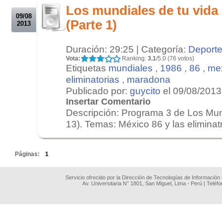
Los mundiales de tu vida
09/08
(Parte 1)
2013
Duración: 29:25 | Categoría:
Deport
Vota:
Ranking:
3.1
/5.0 (76 votos)
Etiquetas
mundiales
,
1986
,
86
,
me
eliminatorias
,
maradona
Publicado por:
guycito
el 09/08/2013
Insertar Comentario
Descripción: Programa 3 de Los Mund
13). Temas: México 86 y las eliminatr
.
Páginas:
1
Servicio ofrecido por la Dirección de Tecnologías de Información
Av. Universitaria N° 1801, San Miguel, Lima - Perú | Teléf