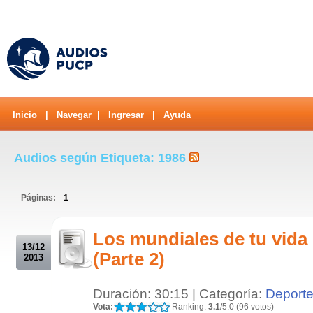
Inicio
|
Navegar
|
Ingresar
|
Ayuda
Audios según Etiqueta: 1986
Páginas:
1
.
Los mundiales de tu vida
13/12
(Parte 2)
2013
Duración: 30:15 | Categoría:
Deport
Vota:
Ranking:
3.1
/5.0 (96 votos)