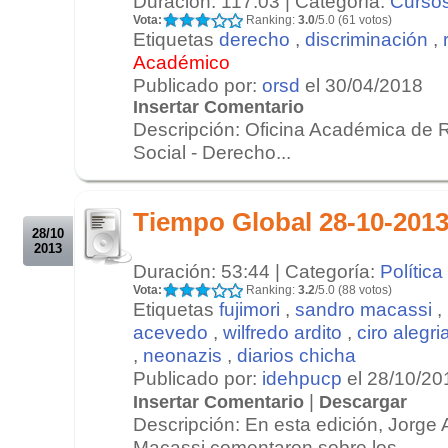
Duración: 117:03 | Categoría:
Cursos
Vota:
Ranking:
3.0
/5.0 (61 votos)
Etiquetas
derecho
,
discriminación
,
Académico
Publicado por:
orsd
el 30/04/2018
Insertar Comentario
Descripción: Oficina Académica de 
Social - Derecho...
.
.
Tiempo Global 28-10-201
28/10
2013
Duración: 53:44 | Categoría:
Política
Vota:
Ranking:
3.2
/5.0 (88 votos)
Etiquetas
fujimori
,
sandro macassi
,
acevedo
,
wilfredo ardito
,
ciro alegri
,
neonazis
,
diarios chicha
Publicado por:
idehpucp
el 28/10/20
|
Insertar Comentario
Descargar
Descripción: En esta edición, Jorge
Macassi comentaron sobre los ...