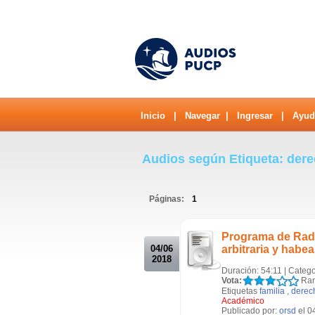
Inicio
|
Navegar
|
Ingresar
|
Ayud
Audios según Etiqueta: der
Páginas:
1
.
Programa de Ra
04/06
arbitraria y habe
2018
Duración: 54:11 | Catego
Vota:
Ran
Etiquetas
familia
,
derec
Académico
Publicado por:
orsd
el 0