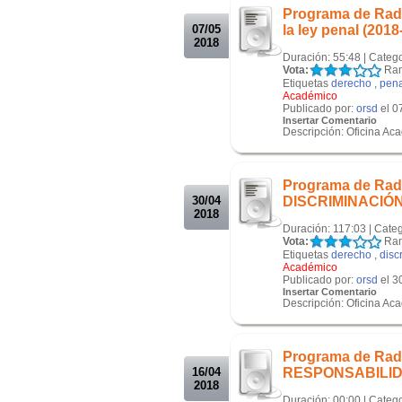
Programa de Ra
07/05
la ley penal (2018
2018
Duración: 55:48 | Categ
Vota:
Ran
Etiquetas
derecho
,
pena
Académico
Publicado por:
orsd
el 0
Insertar Comentario
Descripción: Oficina Ac
.
.
Programa de Ra
30/04
DISCRIMINACIÓN
2018
Duración: 117:03 | Cate
Vota:
Ran
Etiquetas
derecho
,
disc
Académico
Publicado por:
orsd
el 3
Insertar Comentario
Descripción: Oficina Ac
.
.
Programa de Ra
16/04
RESPONSABILID
2018
Duración: 00:00 | Categ