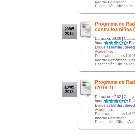
Insertar Comentario
Descripción: Oficina Ac
.
.
Programa de Ra
28/05
contra los niños 
2018
Duración: 50:36 | Categ
Vota:
Ran
Etiquetas
familia
,
derec
Académico
Publicado por:
orsd
el 2
|
Insertar Comentario
Des
Descripción: Oficina Ac
.
.
Programa de Ra
18/05
(2018-1)
2018
Duración: 47:02 | Categ
Vota:
Ran
Etiquetas
familia
,
derec
Académico
Publicado por:
orsd
el 1
Insertar Comentario
Descripción: Oficina Ac
.
.