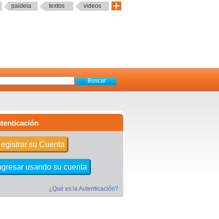
paideia
textos
videos
tenticación
egistrar su Cuenta
ngresar usando su cuenta
¿Qué es la Autenticación?