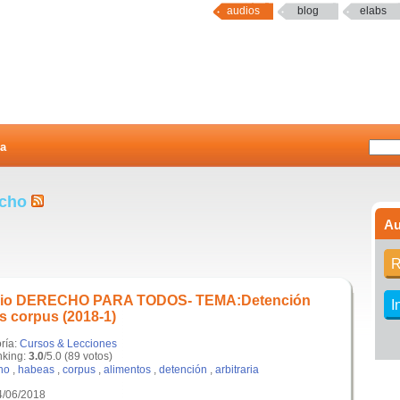
audios
blog
elabs
a
echo
Au
R
dio DERECHO PARA TODOS- TEMA:Detención
I
as corpus (2018-1)
ría:
Cursos & Lecciones
king:
3.0
/5.0 (89 votos)
ho
,
habeas
,
corpus
,
alimentos
,
detención
,
arbitraria
4/06/2018