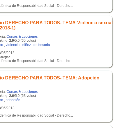
adémica de Responsabilidad Social - Derecho...
dio DERECHO PARA TODOS- TEMA:Violencia sexual
(2018-1)
oría:
Cursos & Lecciones
king:
2.9
/5.0 (65 votos)
ho
,
violencia
,
niñez
,
defensoria
8/05/2018
cargar
adémica de Responsabilidad Social - Derecho...
dio DERECHO PARA TODOS- TEMA: Adopción
oría:
Cursos & Lecciones
king:
2.6
/5.0 (63 votos)
ho
,
adopción
8/05/2018
adémica de Responsabilidad Social - Derecho...