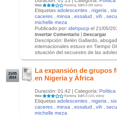
Duración: 01:13 | Categoría:
Política
Vota:
Ranking:
3.0
/5.0 (99 votos)
Etiquetas
adolescentes
,
nigeria
,
si
caceres
,
minsa
,
essalud
,
vih
,
secu
michelle meza
Publicado por:
idehpucp
el 21/05/20
|
Insertar Comentario
Descargar
Descripción: Belén Gallardo, aboga
internacionales estuvo en Tiempo Gl
situación del secuestro de las adoles
.
.
La expansión de grupos 
21/05
en Nigeria y África
2014
Duración: 01:42 | Categoría:
Política
Vota:
Ranking:
3.0
/5.0 (101 votos)
Etiquetas
adolescentes
,
nigeria
,
si
caceres
,
minsa
,
essalud
,
vih
,
secu
michelle meza