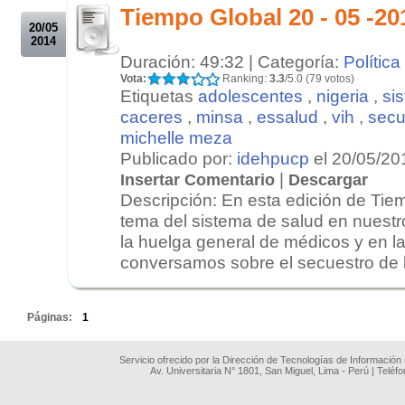
Tiempo Global 20 - 05 -20
20/05
2014
Duración: 49:32 | Categoría:
Política
Vota:
Ranking:
3.3
/5.0 (79 votos)
Etiquetas
adolescentes
,
nigeria
,
si
caceres
,
minsa
,
essalud
,
vih
,
secu
michelle meza
Publicado por:
idehpucp
el 20/05/20
|
Insertar Comentario
Descargar
Descripción: En esta edición de Tiem
tema del sistema de salud en nuestr
la huelga general de médicos y en l
conversamos sobre el secuestro de la
.
Páginas:
1
Servicio ofrecido por la Dirección de Tecnologías de Información
Av. Universitaria N° 1801, San Miguel, Lima - Perú | Teléf