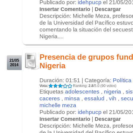
Publicado por:
idehpucp
el 21/05/20
|
Insertar Comentario
Descargar
Descripción: Michelle Meza, profesor
de la Universidad del Pacífico estuv
comentando la situación del secues
Nigeria....
.
.
Presencia de grupos fund
21/05
Nigeria
2014
Duración: 01:51 | Categoría:
Política
Vota:
Ranking:
2.8
/5.0 (90 votos)
Etiquetas
adolescentes
,
nigeria
,
si
caceres
,
minsa
,
essalud
,
vih
,
secu
michelle meza
Publicado por:
idehpucp
el 21/05/20
|
Insertar Comentario
Descargar
Descripción: Michelle Meza, profesor
de la Universidad del Pacífico estuv