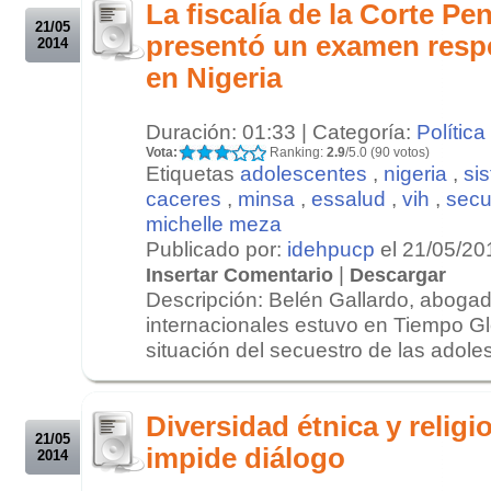
La fiscalía de la Corte Pe
21/05
presentó un examen respe
2014
en Nigeria
Duración: 01:33 | Categoría:
Política
Vota:
Ranking:
2.9
/5.0 (90 votos)
Etiquetas
adolescentes
,
nigeria
,
si
caceres
,
minsa
,
essalud
,
vih
,
secu
michelle meza
Publicado por:
idehpucp
el 21/05/20
|
Insertar Comentario
Descargar
Descripción: Belén Gallardo, aboga
internacionales estuvo en Tiempo Gl
situación del secuestro de las adoles
.
.
Diversidad étnica y religi
21/05
impide diálogo
2014