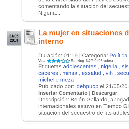
comentando la situación del secues
Nigeria....
.
.
La mujer en situaciones d
21/05
interno
2014
Duración: 01:19 | Categoría:
Política
Vota:
Ranking:
3.2
/5.0 (93 votos)
Etiquetas
adolescentes
,
nigeria
,
si
caceres
,
minsa
,
essalud
,
vih
,
secu
michelle meza
Publicado por:
idehpucp
el 21/05/20
|
Insertar Comentario
Descargar
Descripción: Belén Gallardo, aboga
internacionales estuvo en Tiempo Gl
situación del secuestro de las adoles
.
.