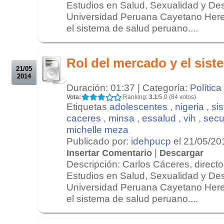
Estudios en Salud, Sexualidad y De
Universidad Peruana Cayetano Here
el sistema de salud peruano....
.
.
Rol del mercado y el sist
21/05
2014
Duración: 01:37 | Categoría:
Política
Vota:
Ranking:
3.1
/5.0 (84 votos)
Etiquetas
adolescentes
,
nigeria
,
si
caceres
,
minsa
,
essalud
,
vih
,
secu
michelle meza
Publicado por:
idehpucp
el 21/05/20
|
Insertar Comentario
Descargar
Descripción: Carlos Cáceres, director
Estudios en Salud, Sexualidad y De
Universidad Peruana Cayetano Here
el sistema de salud peruano....
.
.