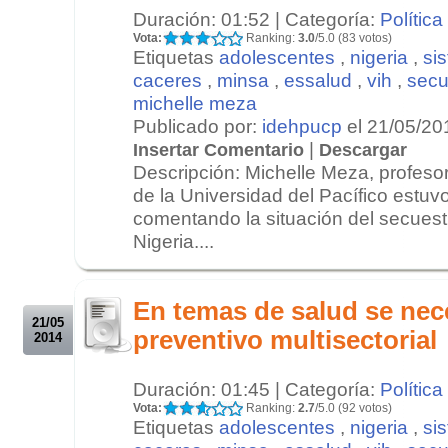
Duración: 01:52 | Categoría:
Política
Vota:
Ranking:
3.0
/5.0 (83 votos)
Etiquetas
adolescentes
,
nigeria
,
si
caceres
,
minsa
,
essalud
,
vih
,
secu
michelle meza
Publicado por:
idehpucp
el 21/05/20
|
Insertar Comentario
Descargar
Descripción: Michelle Meza, profesor
de la Universidad del Pacífico estuv
comentando la situación del secues
Nigeria....
.
.
En temas de salud se nece
21/05
preventivo multisectorial
2014
Duración: 01:45 | Categoría:
Política
Vota:
Ranking:
2.7
/5.0 (92 votos)
Etiquetas
adolescentes
,
nigeria
,
si