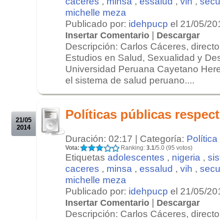
caceres
,
minsa
,
essalud
,
vih
,
secu
michelle meza
Publicado por:
idehpucp
el 21/05/20
|
Insertar Comentario
Descargar
Descripción: Carlos Cáceres, director
Estudios en Salud, Sexualidad y De
Universidad Peruana Cayetano Here
el sistema de salud peruano....
.
.
Políticas públicas respect
21/05
2014
Duración: 02:17 | Categoría:
Política
Vota:
Ranking:
3.1
/5.0 (95 votos)
Etiquetas
adolescentes
,
nigeria
,
si
caceres
,
minsa
,
essalud
,
vih
,
secu
michelle meza
Publicado por:
idehpucp
el 21/05/20
|
Insertar Comentario
Descargar
Descripción: Carlos Cáceres, director