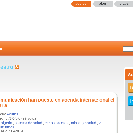
audios
blog
elabs
a
uestro
Au
R
municación han puesto en agenda internacional el
I
eria
oría:
Política
king:
3.0
/5.0 (99 votos)
,
nigeria
,
sistema de salud
,
carlos caceres
,
minsa
,
essalud
,
vih
,
lle meza
el 21/05/2014