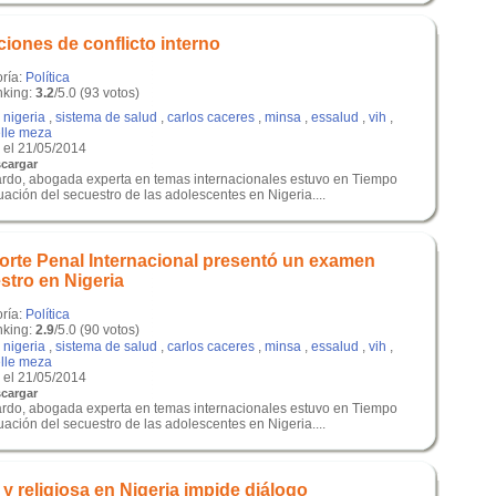
ciones de conflicto interno
oría:
Política
king:
3.2
/5.0 (93 votos)
,
nigeria
,
sistema de salud
,
carlos caceres
,
minsa
,
essalud
,
vih
,
lle meza
el 21/05/2014
cargar
ardo, abogada experta en temas internacionales estuvo en Tiempo
tuación del secuestro de las adolescentes en Nigeria....
 Corte Penal Internacional presentó un examen
stro en Nigeria
oría:
Política
king:
2.9
/5.0 (90 votos)
,
nigeria
,
sistema de salud
,
carlos caceres
,
minsa
,
essalud
,
vih
,
lle meza
el 21/05/2014
cargar
ardo, abogada experta en temas internacionales estuvo en Tiempo
tuación del secuestro de las adolescentes en Nigeria....
 y religiosa en Nigeria impide diálogo