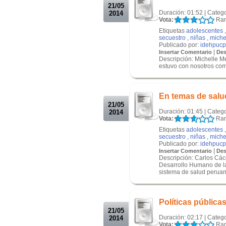
21/05
Duración: 01:52 | Categ
2014
Vota:
Ran
Etiquetas
adolescentes
secuestro
,
niñas
,
miche
Publicado por:
idehpucp
|
Insertar Comentario
Des
Descripción: Michelle Me
estuvo con nosotros come
.
.
En temas de salud
21/05
Duración: 01:45 | Categ
2014
Vota:
Ran
Etiquetas
adolescentes
secuestro
,
niñas
,
miche
Publicado por:
idehpucp
|
Insertar Comentario
Des
Descripción: Carlos Cáce
Desarrollo Humano de l
sistema de salud peruano
.
.
Políticas pública
21/05
Duración: 02:17 | Categ
2014
Vota:
Ran