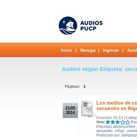
Inicio
|
Navegar
|
Ingresar
|
Ayud
Audios según Etiqueta: sec
Páginas:
1
.
Los medios de co
21/05
secuestro en Nig
2014
Duración: 01:13 | Categ
Vota:
Ran
Etiquetas
adolescentes
secuestro
,
niñas
,
miche
Publicado por:
idehpucp