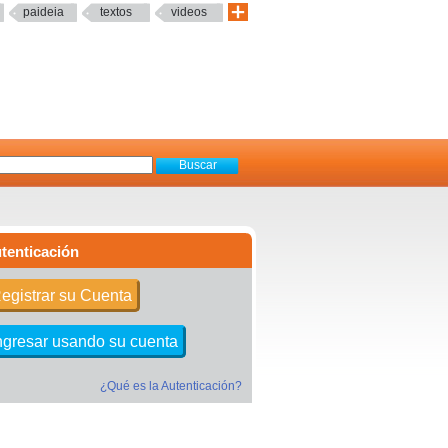
paideia
textos
videos
tenticación
egistrar su Cuenta
ngresar usando su cuenta
¿Qué es la Autenticación?