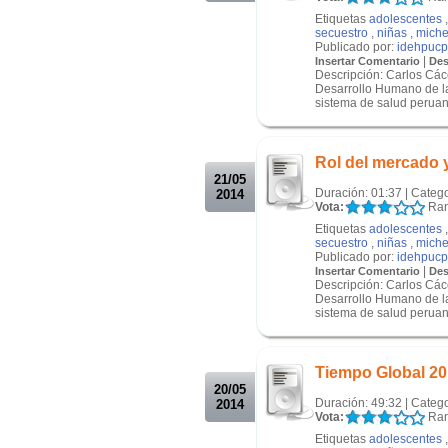
Etiquetas
adolescentes
secuestro
,
niñas
,
miche
Publicado por:
idehpucp
|
Insertar Comentario
Des
Descripción: Carlos Cáce
Desarrollo Humano de l
sistema de salud peruano
.
.
Rol del mercado y
21/05
Duración: 01:37 | Categ
2014
Vota:
Ran
Etiquetas
adolescentes
secuestro
,
niñas
,
miche
Publicado por:
idehpucp
|
Insertar Comentario
Des
Descripción: Carlos Cáce
Desarrollo Humano de l
sistema de salud peruano
.
.
Tiempo Global 20 
20/05
Duración: 49:32 | Categ
2014
Vota:
Ran
Etiquetas
adolescentes