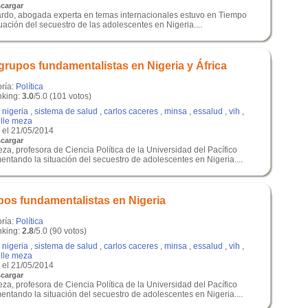
cargar
ardo, abogada experta en temas internacionales estuvo en Tiempo
tuación del secuestro de las adolescentes en Nigeria....
grupos fundamentalistas en Nigeria y África
oría:
Política
king:
3.0
/5.0 (101 votos)
,
nigeria
,
sistema de salud
,
carlos caceres
,
minsa
,
essalud
,
vih
,
lle meza
el 21/05/2014
cargar
za, profesora de Ciencia Política de la Universidad del Pacífico
ntando la situación del secuestro de adolescentes en Nigeria....
pos fundamentalistas en Nigeria
oría:
Política
king:
2.8
/5.0 (90 votos)
,
nigeria
,
sistema de salud
,
carlos caceres
,
minsa
,
essalud
,
vih
,
lle meza
el 21/05/2014
cargar
za, profesora de Ciencia Política de la Universidad del Pacífico
ntando la situación del secuestro de adolescentes en Nigeria....