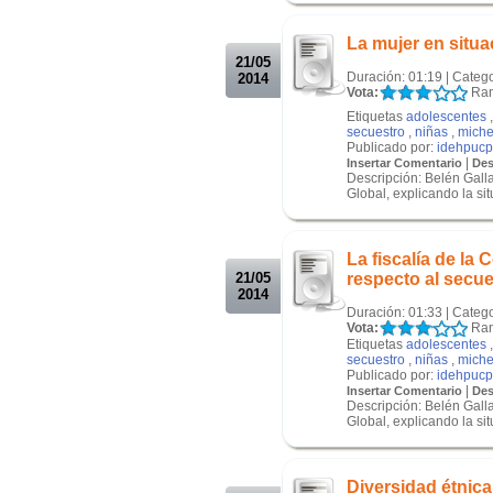
.
La mujer en situa
21/05
Duración: 01:19 | Categ
2014
Vota:
Ran
Etiquetas
adolescentes
secuestro
,
niñas
,
miche
Publicado por:
idehpucp
|
Insertar Comentario
Des
Descripción: Belén Gall
Global, explicando la si
.
.
La fiscalía de la
21/05
respecto al secue
2014
Duración: 01:33 | Categ
Vota:
Ran
Etiquetas
adolescentes
secuestro
,
niñas
,
miche
Publicado por:
idehpucp
|
Insertar Comentario
Des
Descripción: Belén Gall
Global, explicando la si
.
.
Diversidad étnica