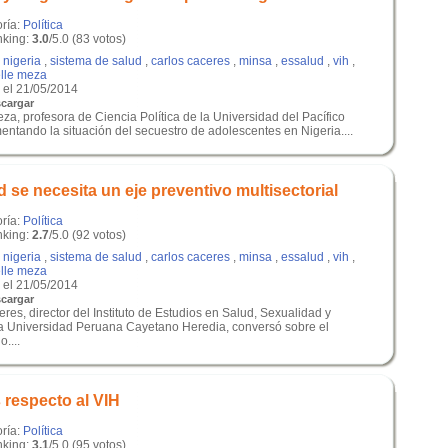
oría:
Política
king:
3.0
/5.0 (83 votos)
,
nigeria
,
sistema de salud
,
carlos caceres
,
minsa
,
essalud
,
vih
,
lle meza
el 21/05/2014
cargar
za, profesora de Ciencia Política de la Universidad del Pacífico
ntando la situación del secuestro de adolescentes en Nigeria....
 se necesita un eje preventivo multisectorial
oría:
Política
king:
2.7
/5.0 (92 votos)
,
nigeria
,
sistema de salud
,
carlos caceres
,
minsa
,
essalud
,
vih
,
lle meza
el 21/05/2014
cargar
res, director del Instituto de Estudios en Salud, Sexualidad y
a Universidad Peruana Cayetano Heredia, conversó sobre el
....
s respecto al VIH
oría:
Política
king:
3.1
/5.0 (95 votos)