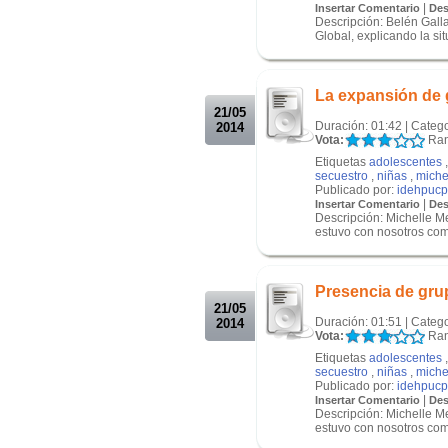
|
Insertar Comentario
Des
Descripción: Belén Gall
Global, explicando la si
.
.
La expansión de 
21/05
Duración: 01:42 | Categ
2014
Vota:
Ran
Etiquetas
adolescentes
secuestro
,
niñas
,
miche
Publicado por:
idehpucp
|
Insertar Comentario
Des
Descripción: Michelle Me
estuvo con nosotros come
.
.
Presencia de gru
21/05
Duración: 01:51 | Categ
2014
Vota:
Ran
Etiquetas
adolescentes
secuestro
,
niñas
,
miche
Publicado por:
idehpucp
|
Insertar Comentario
Des
Descripción: Michelle Me
estuvo con nosotros come
.