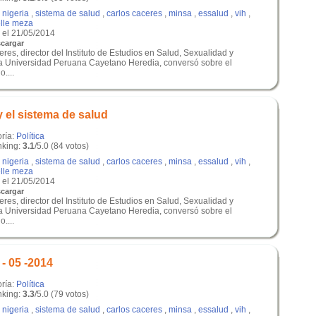
,
nigeria
,
sistema de salud
,
carlos caceres
,
minsa
,
essalud
,
vih
,
lle meza
el 21/05/2014
cargar
res, director del Instituto de Estudios en Salud, Sexualidad y
a Universidad Peruana Cayetano Heredia, conversó sobre el
....
 el sistema de salud
oría:
Política
king:
3.1
/5.0 (84 votos)
,
nigeria
,
sistema de salud
,
carlos caceres
,
minsa
,
essalud
,
vih
,
lle meza
el 21/05/2014
cargar
res, director del Instituto de Estudios en Salud, Sexualidad y
a Universidad Peruana Cayetano Heredia, conversó sobre el
....
- 05 -2014
oría:
Política
king:
3.3
/5.0 (79 votos)
,
nigeria
,
sistema de salud
,
carlos caceres
,
minsa
,
essalud
,
vih
,