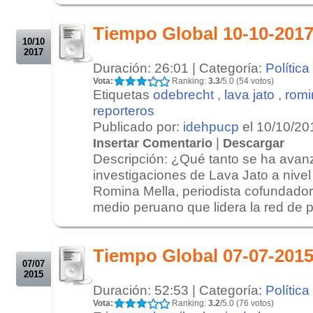
.
Tiempo Global 10-10-2017
10/10
2017
Duración: 26:01 | Categoría:
Política
Vota:
Ranking:
3.3
/5.0 (54 votos)
Etiquetas
odebrecht
,
lava jato
,
romi
reporteros
Publicado por:
idehpucp
el 10/10/20
|
Insertar Comentario
Descargar
Descripción: ¿Qué tanto se ha avan
investigaciones de Lava Jato a nive
Romina Mella, periodista cofundador
medio peruano que lidera la red de pe
.
.
Tiempo Global 07-07-201
07/07
2015
Duración: 52:53 | Categoría:
Política
Vota:
Ranking:
3.2
/5.0 (76 votos)