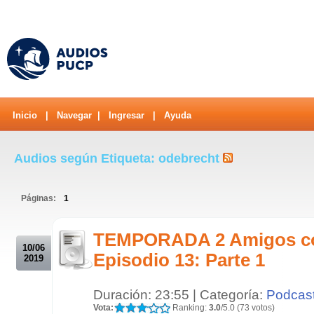
Inicio
|
Navegar
|
Ingresar
|
Ayuda
Audios según Etiqueta: odebrecht
Páginas:
1
.
TEMPORADA 2 Amigos c
10/06
Episodio 13: Parte 1
2019
Duración: 23:55 | Categoría:
Podcas
Vota:
Ranking:
3.0
/5.0 (73 votos)