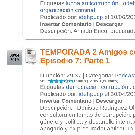
Etiquetas
lucha anticorrupción
,
odeb
organización criminal
Publicado por:
idehpucp
el 10/06/20
|
Insertar Comentario
Descargar
Descripción: Amado Enco, procurador
.
.
TEMPORADA 2 Amigos c
30/04
Episodio 7: Parte 1
2019
Duración: 29:37 | Categoría:
Podcas
Vota:
Ranking:
2.9
/5.0 (80 votos)
Etiquetas
democracia
,
corrupción
,
Publicado por:
idehpucp
el 30/04/20
|
Insertar Comentario
Descargar
Descripción: - Denisse Rodríguez Oliv
consultora en temas de corrupción, 
género y política y desarrollo internac
abogado y ex procurador anticorrup..
.