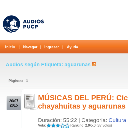
Inicio
|
Navegar
|
Ingresar
|
Ayuda
Audios según Etiqueta: aguarunas
Páginas:
1
.
MÚSICAS DEL PERÚ: Cicl
20/07
chayahuitas y aguarunas 
2015
Duración: 55:22 | Categoría:
Cultura
Vota:
Ranking:
2.9
/5.0 (87 votos)