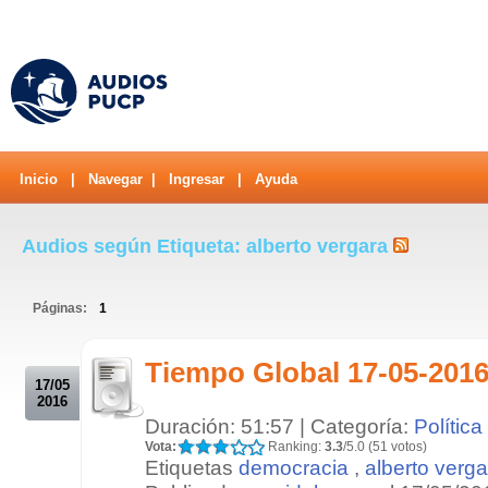
Inicio
|
Navegar
|
Ingresar
|
Ayuda
Audios según Etiqueta: alberto vergara
Páginas:
1
.
Tiempo Global 17-05-201
17/05
2016
Duración: 51:57 | Categoría:
Política
Vota:
Ranking:
3.3
/5.0 (51 votos)
Etiquetas
democracia
,
alberto verga