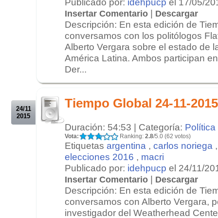
Publicado por:
idehpucp
el 17/05/20
|
Insertar Comentario
Descargar
Descripción: En esta edición de Tie
conversamos con los politólogos Fla
Alberto Vergara sobre el estado de 
América Latina. Ambos participan en
Der...
.
.
Tiempo Global 24-11-2015
24/11
2015
Duración: 54:53 | Categoría:
Política
Vota:
Ranking:
2.8
/5.0 (62 votos)
Etiquetas
argentina
,
carlos noriega
elecciones 2016
,
macri
Publicado por:
idehpucp
el 24/11/20
|
Insertar Comentario
Descargar
Descripción: En esta edición de Tie
conversamos con Alberto Vergara, po
investigador del Weatherhead Center 