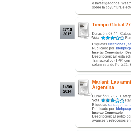
e investigador del Weath
sobre la coyuntura electo
.
.
Tiempo Global 27
27/10
Duración: 08:44 | Categ
2015
Vota:
Ran
Etiquetas
elecciones
,
s
Publicado por:
idehpucp
|
Insertar Comentario
Des
Descripción: En esta e
Transpacífico (TPP) con
columnista de Perú.21. E
.
.
Mariani: Las amni
14/08
Argentina
2014
Duración: 02:37 | Categ
Vota:
Ran
Etiquetas
santiago mari
Publicado por:
idehpucp
Insertar Comentario
Descripción: El politólo
avances y retrocesos en 
.
.