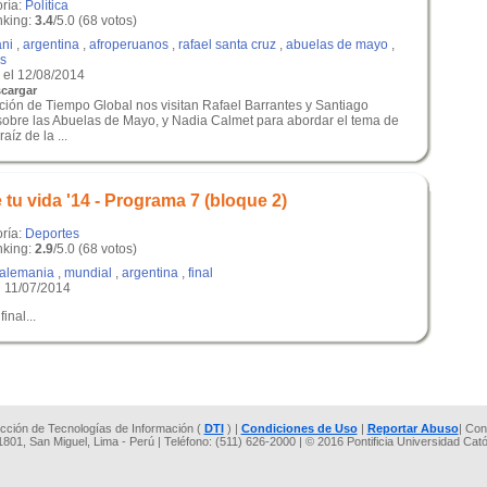
oría:
Política
king:
3.4
/5.0 (68 votos)
ani
,
argentina
,
afroperuanos
,
rafael santa cruz
,
abuelas de mayo
,
es
el 12/08/2014
cargar
ición de Tiempo Global nos visitan Rafael Barrantes y Santiago
sobre las Abuelas de Mayo, y Nadia Calmet para abordar el tema de
aíz de la ...
tu vida '14 - Programa 7 (bloque 2)
oría:
Deportes
king:
2.9
/5.0 (68 votos)
alemania
,
mundial
,
argentina
,
final
 11/07/2014
inal...
rección de Tecnologías de Información (
DTI
) |
Condiciones de Uso
|
Reportar Abuso
| Con
 1801, San Miguel, Lima - Perú | Teléfono: (511) 626-2000 | © 2016 Pontificia Universidad Cat