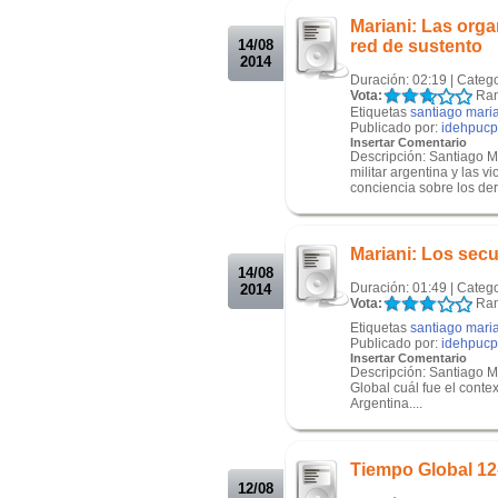
Mariani: Las org
14/08
red de sustento
2014
Duración: 02:19 | Categ
Vota:
Ran
Etiquetas
santiago mari
Publicado por:
idehpucp
Insertar Comentario
Descripción: Santiago M
militar argentina y las
conciencia sobre los der
.
.
Mariani: Los sec
14/08
Duración: 01:49 | Categ
2014
Vota:
Ran
Etiquetas
santiago mari
Publicado por:
idehpucp
Insertar Comentario
Descripción: Santiago Ma
Global cuál fue el conte
Argentina....
.
.
Tiempo Global 12
12/08