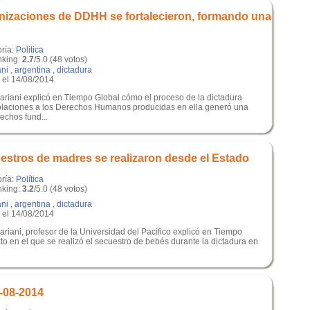
anizaciones de DDHH se fortalecieron, formando una
oría:
Política
king:
2.7
/5.0 (48 votos)
ani
,
argentina
,
dictadura
el 14/08/2014
ariani explicó en Tiempo Global cómo el proceso de la dictadura
 violaciones a los Derechos Humanos producidas en ella generó una
echos fund...
uestros de madres se realizaron desde el Estado
oría:
Política
king:
3.2
/5.0 (48 votos)
ani
,
argentina
,
dictadura
el 14/08/2014
riani, profesor de la Universidad del Pacífico explicó en Tiempo
xto en el que se realizó el secuestro de bebés durante la dictadura en
-08-2014