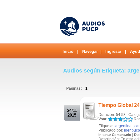
Inicio
|
Navegar
|
Ingresar
|
Ayud
Audios según Etiqueta: arg
Páginas:
1
.
Tiempo Global 24
24/11
Duración: 54:53 | Categ
2015
Vota:
Ran
Etiquetas
argentina
,
car
Publicado por:
idehpucp
|
Insertar Comentario
Des
Descripción: En esta ed