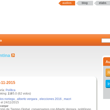
audios
blog
elabs
a
entina
Au
R
-11-2015
I
oría:
Política
king:
2.8
/5.0 (62 votos)
los noriega
,
alberto vergara
,
elecciones 2016
,
macri
el 24/11/2015
cargar
ición de Tiempo Global, conversamos con Alberto Vergara, politólogo