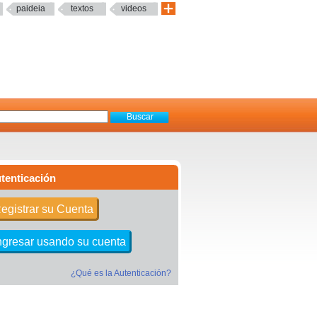
paideia
textos
videos
tenticación
egistrar su Cuenta
ngresar usando su cuenta
¿Qué es la Autenticación?