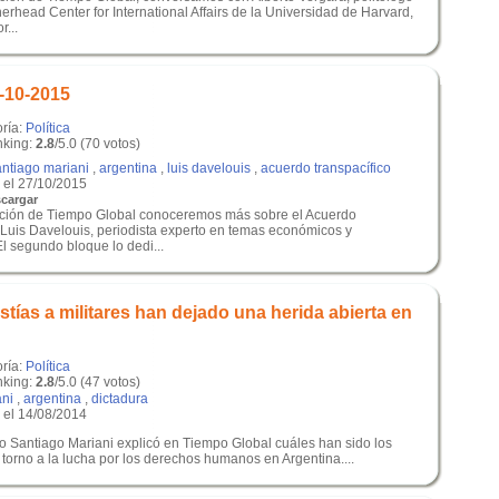
erhead Center for International Affairs de la Universidad de Harvard,
r...
-10-2015
oría:
Política
king:
2.8
/5.0 (70 votos)
antiago mariani
,
argentina
,
luis davelouis
,
acuerdo transpacífico
el 27/10/2015
cargar
dición de Tiempo Global conoceremos más sobre el Acuerdo
 Luis Davelouis, periodista experto en temas económicos y
l segundo bloque lo dedi...
stías a militares han dejado una herida abierta en
oría:
Política
king:
2.8
/5.0 (47 votos)
ani
,
argentina
,
dictadura
el 14/08/2014
go Santiago Mariani explicó en Tiempo Global cuáles han sido los
torno a la lucha por los derechos humanos en Argentina....