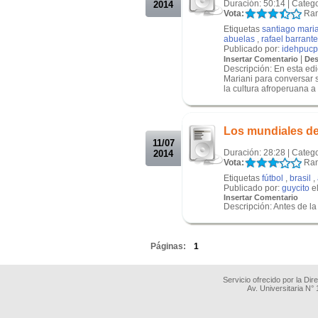
Duración: 50:14 | Categ
2014
Vota:
Ran
Etiquetas
santiago mari
abuelas
,
rafael barrant
Publicado por:
idehpucp
|
Insertar Comentario
Des
Descripción: En esta ed
Mariani para conversar 
la cultura afroperuana a r
.
.
Los mundiales de 
11/07
Duración: 28:28 | Categ
2014
Vota:
Ran
Etiquetas
fútbol
,
brasil
,
Publicado por:
guycito
el
Insertar Comentario
Descripción: Antes de la f
.
Páginas:
1
Servicio ofrecido por la Di
Av. Universitaria N°