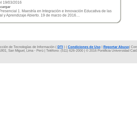
l 19/03/2016
cargar
resencial 1. Maestría en Integración e Innovación Educativa de las
tal y Aprendizaje Abierto. 19 de marzo de 2016....
rección de Tecnologías de Información (
DTI
) |
Condiciones de Uso
|
Reportar Abuso
| Con
 1801, San Miguel, Lima - Perú | Teléfono: (511) 626-2000 | © 2016 Pontificia Universidad Cat