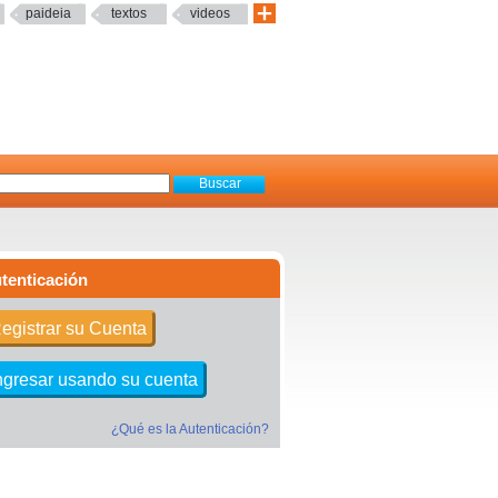
paideia
textos
videos
tenticación
egistrar su Cuenta
ngresar usando su cuenta
¿Qué es la Autenticación?