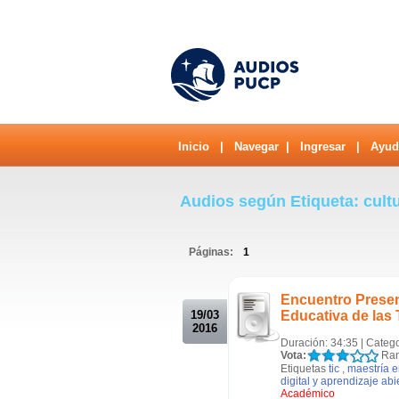
Inicio
|
Navegar
|
Ingresar
|
Ayud
Audios según Etiqueta: cultu
Páginas:
1
.
Encuentro Presenc
19/03
Educativa de las 
2016
Duración: 34:35 | Categ
Vota:
Ran
Etiquetas
tic
,
maestría e
digital y aprendizaje abi
Académico