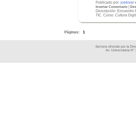
Publicado por:
joetovar
e
|
Insertar Comentario
Des
Descripción: Encuentro P
TIC. Curso: Cultura Digi
.
Páginas:
1
Servicio ofrecido por la Di
Av. Universitaria N°