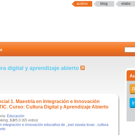
audios
blog
elabs
a
ra digital y aprendizaje abierto
Au
R
ial 1. Maestría en Integración e Innovación
I
TIC. Curso: Cultura Digital y Aprendizaje Abierto
oría:
Educación
king:
3.0
/5.0 (65 votos)
n integración e innovación educativa de
,
joel zavala tovar
,
cultura
erto