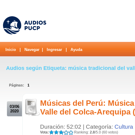
Inicio
|
Navegar
|
Ingresar
|
Ayuda
Audios según Etiqueta: música tradicional del val
Páginas:
1
.
Músicas del Perú: Música 
03/06
Valle del Colca-Arequipa
2020
Duración: 52:02 | Categoría:
Cultura
Vota:
Ranking:
2.8
/5.0 (60 votos)