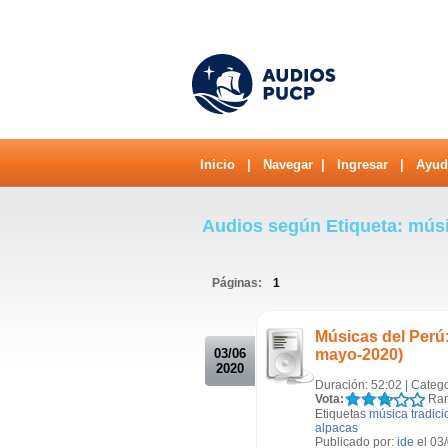
Inicio
|
Navegar
|
Ingresar
|
Ayud
Audios según Etiqueta: músi
Páginas:
1
.
Músicas del Perú:
03/06
mayo-2020)
2020
Duración: 52:02 | Categ
Vota:
Ran
Etiquetas
música tradicio
alpacas
Publicado por:
ide
el 03