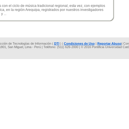
con el ciclo de música tradicional regional, esta vez, con ejemplos
lca, en la región Arequipa, registrados por nuestros investigadores
y ...
rección de Tecnologías de Información (
DTI
) |
Condiciones de Uso
|
Reportar Abuso
| Con
 1801, San Miguel, Lima - Perú | Teléfono: (511) 626-2000 | © 2016 Pontificia Universidad Cat