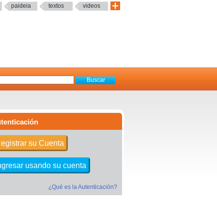
paideia
textos
videos
tenticación
egistrar su Cuenta
ngresar usando su cuenta
¿Qué es la Autenticación?