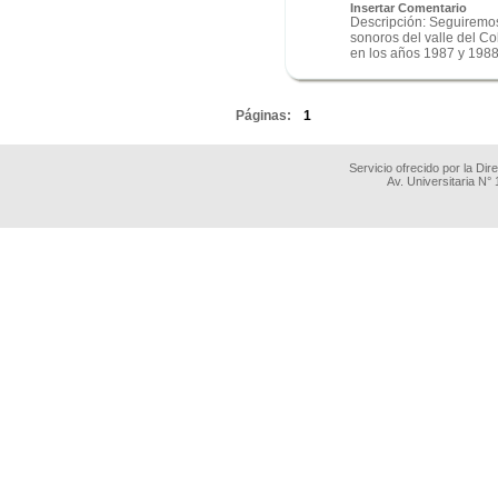
Insertar Comentario
Descripción: Seguiremos 
sonoros del valle del Co
en los años 1987 y 1988 
.
Páginas:
1
Servicio ofrecido por la Di
Av. Universitaria N°