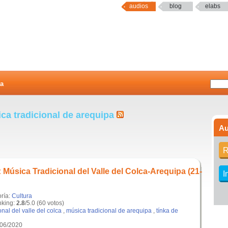
audios
blog
elabs
a
ca tradicional de arequipa
Au
R
 Música Tradicional del Valle del Colca-Arequipa (21-
I
oría:
Cultura
king:
2.8
/5.0 (60 votos)
nal del valle del colca
,
música tradicional de arequipa
,
tínka de
/06/2020