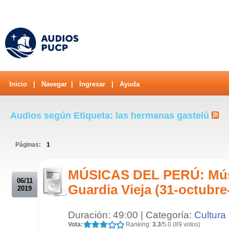
Inicio
|
Navegar
|
Ingresar
|
Ayuda
Audios según Etiqueta: las hermanas gastelú
Páginas:
1
.
MÚSICAS DEL PERÚ: Músi
06/11
Guardia Vieja (31-octubre
2019
Duración: 49:00 | Categoría:
Cultura
Vota:
Ranking:
3.3
/5.0 (89 votos)