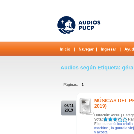
Inicio
|
Navegar
|
Ingresar
|
Ayud
Audios según Etiqueta: géra
Páginas:
1
.
MÚSICAS DEL PERÚ
06/11
2019)
2019
Duración: 49:00 | Categ
Vota:
Ran
Etiquetas
música criolla
machine
,
la guardia vie
y acosta