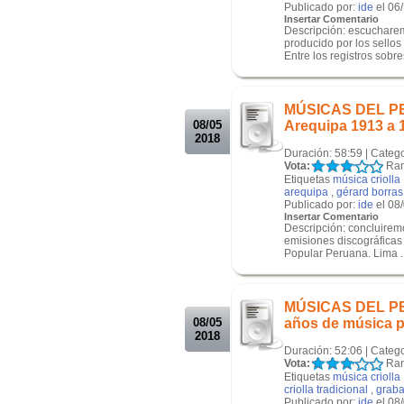
Publicado por:
ide
el 06
Insertar Comentario
Descripción: escucharemo
producido por los sellos
Entre los registros sobre
.
.
MÚSICAS DEL PER
08/05
Arequipa 1913 a 
2018
Duración: 58:59 | Categ
Vota:
Ran
Etiquetas
música criolla
arequipa
,
gérard borras
Publicado por:
ide
el 08
Insertar Comentario
Descripción: concluiremo
emisiones discográficas 
Popular Peruana. Lima ..
.
.
MÚSICAS DEL PE
08/05
años de música p
2018
Duración: 52:06 | Categ
Vota:
Ran
Etiquetas
música criolla
criolla tradicional
,
graba
Publicado por:
ide
el 08