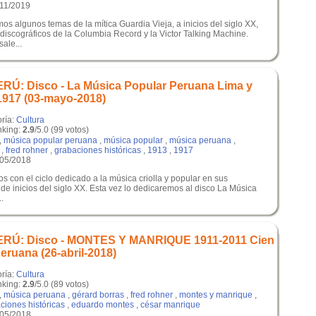
/11/2019
s algunos temas de la mítica Guardia Vieja, a inicios del siglo XX,
 discográficos de la Columbia Record y la Victor Talking Machine.
sale...
Ú: Disco - La Música Popular Peruana Lima y
1917 (03-mayo-2018)
oría:
Cultura
king:
2.9
/5.0 (99 votos)
,
música popular peruana
,
música popular
,
música peruana
,
,
fred rohner
,
grabaciones históricas
,
1913
,
1917
/05/2018
s con el ciclo dedicado a la música criolla y popular en sus
de inicios del siglo XX. Esta vez lo dedicaremos al disco La Música
.
RÚ: Disco - MONTES Y MANRIQUE 1911-2011 Cien
eruana (26-abril-2018)
oría:
Cultura
king:
2.9
/5.0 (89 votos)
,
música peruana
,
gérard borras
,
fred rohner
,
montes y manrique
,
ciones históricas
,
eduardo montes
,
césar manrique
/05/2018