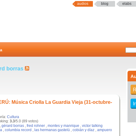
audios
blog
elabs
a
rd borras
Au
R
: Música Criolla La Guardia Vieja (31-octubre-
I
oría:
Cultura
king:
3.3
/5.0 (89 votos)
,
gérard borras
,
fred rohner
,
montes y manrique
,
victor talking
ja
,
columbia record
,
las hermanas gastelú
,
cobián y díaz
,
ampuero