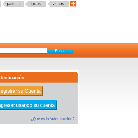
paideia
textos
videos
tenticación
egistrar su Cuenta
ngresar usando su cuenta
¿Qué es la Autenticación?