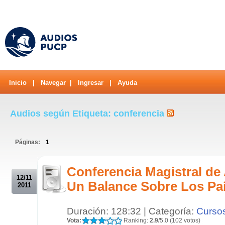
Inicio
|
Navegar
|
Ingresar
|
Ayuda
Audios según Etiqueta: conferencia
Páginas:
1
.
Conferencia Magistral de 
12/11
Un Balance Sobre Los Pa
2011
Duración: 128:32 | Categoría:
Curso
Vota:
Ranking:
2.9
/5.0 (102 votos)