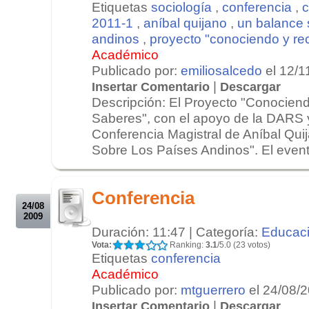
Etiquetas
sociología
,
conferencia
,
c
2011-1
,
aníbal quijano
,
un balance 
andinos
,
proyecto "conociendo y r
Académico
Publicado por:
emiliosalcedo
el 12/1
|
Insertar Comentario
Descargar
Descripción: El Proyecto "Conocie
Saberes", con el apoyo de la DARS 
Conferencia Magistral de Aníbal Qui
Sobre Los Países Andinos". El evento
.
.
Conferencia
24/08
2009
Duración: 11:47 | Categoría:
Educac
Vota:
Ranking:
3.1
/5.0 (23 votos)
Etiquetas
conferencia
Académico
Publicado por:
mtguerrero
el 24/08/
|
Insertar Comentario
Descargar