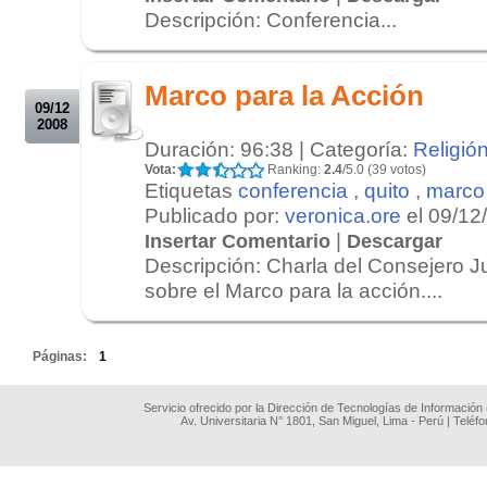
Descripción: Conferencia...
.
.
Marco para la Acción
09/12
2008
Duración: 96:38 | Categoría:
Religió
Vota:
Ranking:
2.4
/5.0 (39 votos)
Etiquetas
conferencia
,
quito
,
marco
Publicado por:
veronica.ore
el 09/12
|
Insertar Comentario
Descargar
Descripción: Charla del Consejero J
sobre el Marco para la acción....
.
Páginas:
1
Servicio ofrecido por la Dirección de Tecnologías de Información
Av. Universitaria N° 1801, San Miguel, Lima - Perú | Teléf