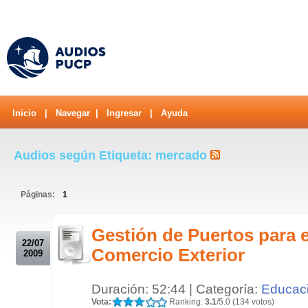
Inicio
|
Navegar
|
Ingresar
|
Ayuda
Audios según Etiqueta: mercado
Páginas:
1
.
Gestión de Puertos para e
22/07
Comercio Exterior
2009
Duración: 52:44 | Categoría:
Educac
Vota:
Ranking:
3.1
/5.0 (134 votos)