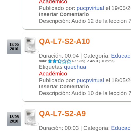
Académico
Publicado por:
pucpvirtual
el 19/05/
Insertar Comentario
Descripción: Audio 12 de la lección 7
.
.
QA-L7-S2-A10
18/05
2010
Duración: 00:04 | Categoría:
Educac
Vota:
Ranking:
2.4
/5.0 (10 votos)
Etiquetas
quechua
Académico
Publicado por:
pucpvirtual
el 18/05/
Insertar Comentario
Descripción: Audio 10 de la lección 7
.
.
QA-L7-S2-A9
18/05
2010
Duración: 00:03 | Categoría:
Educac