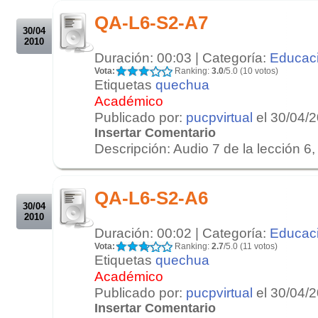
.
QA-L6-S2-A7
30/04
2010
Duración: 00:03 | Categoría:
Educac
Vota:
Ranking:
3.0
/5.0 (10 votos)
Etiquetas
quechua
Académico
Publicado por:
pucpvirtual
el 30/04/
Insertar Comentario
Descripción: Audio 7 de la lección 6, 
.
.
QA-L6-S2-A6
30/04
2010
Duración: 00:02 | Categoría:
Educac
Vota:
Ranking:
2.7
/5.0 (11 votos)
Etiquetas
quechua
Académico
Publicado por:
pucpvirtual
el 30/04/
Insertar Comentario