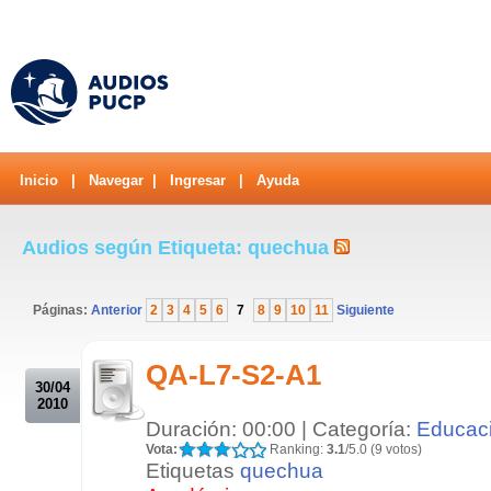
Inicio
|
Navegar
|
Ingresar
|
Ayuda
Audios según Etiqueta: quechua
Páginas:
Anterior
2
3
4
5
6
7
8
9
10
11
Siguiente
.
QA-L7-S2-A1
30/04
2010
Duración: 00:00 | Categoría:
Educac
Vota:
Ranking:
3.1
/5.0 (9 votos)
Etiquetas
quechua