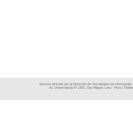
Servicio ofrecido por la Dirección de Tecnologías de Información
Av. Universitaria N° 1801, San Miguel, Lima - Perú | Teléf