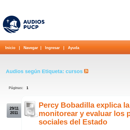
Inicio
|
Navegar
|
Ingresar
|
Ayuda
Audios según Etiqueta: cursos
Páginas:
1
.
Percy Bobadilla explica l
29/11
monitorear y evaluar los 
2011
sociales del Estado