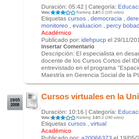
Duración: 05:42 | Categoría:
Educac
Vota:
Ranking:
2.8
/5.0 (105 votos)
Etiquetas
cursos
,
democracia
,
der
monitoreo
,
evaluacion
,
percy bobadi
Académico
Publicado por:
idehpucp
el 29/11/20
Insertar Comentario
Descripción: El especialista en desar
docente de los Cursos Cortos del I
entrevistado en el programa "Espaci
Maestría en Gerencia Social de la PU
.
.
Cursos virtuales en la Un
19/05
2008
Duración: 10:16 | Categoría:
Educac
Vota:
Ranking:
3.0
/5.0 (290 votos)
Etiquetas
cursos
,
virtual
Académico
Publicado por:
a20066373
el 19/05/