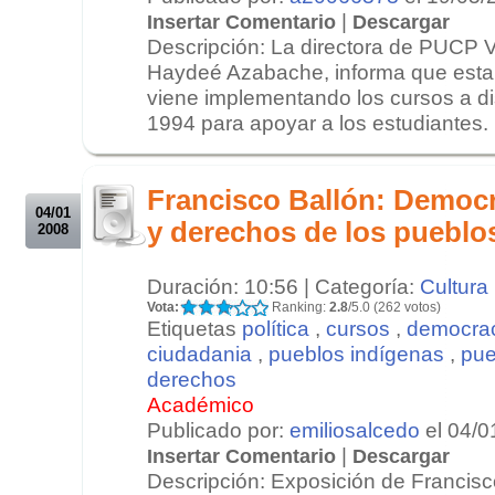
|
Insertar Comentario
Descargar
Descripción: La directora de PUCP Vi
Haydeé Azabache, informa que esta
viene implementando los cursos a di
1994 para apoyar a los estudiantes. D
.
.
Francisco Ballón: Democr
04/01
y derechos de los pueblo
2008
Duración: 10:56 | Categoría:
Cultura
Vota:
Ranking:
2.8
/5.0 (262 votos)
Etiquetas
política
,
cursos
,
democra
ciudadania
,
pueblos indígenas
,
pue
derechos
Académico
Publicado por:
emiliosalcedo
el 04/0
|
Insertar Comentario
Descargar
Descripción: Exposición de Francisc