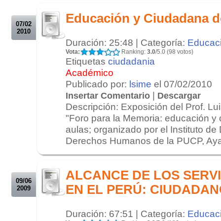
.
Educación y Ciudadana de
07/02
2010
Duración: 25:48 | Categoría:
Educac
Vota:
Ranking:
3.0
/5.0 (98 votos)
Etiquetas
ciudadania
Académico
Publicado por:
lsime
el 07/02/2010
|
Insertar Comentario
Descargar
Descripción: Exposición del Prof. L
"Foro para la Memoria: educación y
aulas; organizado por el Instituto d
Derechos Humanos de la PUCP, Ayac
.
.
ALCANCE DE LOS SERVI
09/06
EN EL PERÚ: CIUDADAN
2009
Duración: 67:51 | Categoría:
Educac