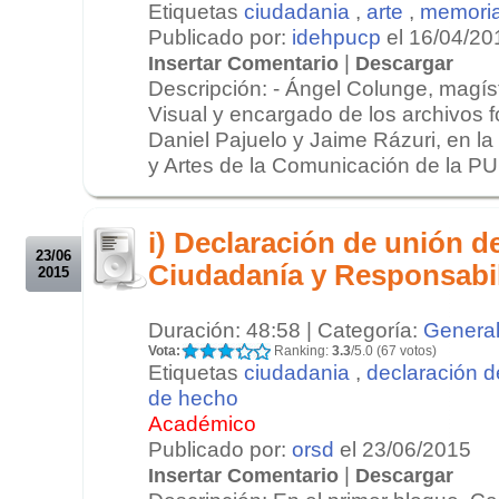
Etiquetas
ciudadania
,
arte
,
memori
Publicado por:
idehpucp
el 16/04/20
|
Insertar Comentario
Descargar
Descripción: - Ángel Colunge, magís
Visual y encargado de los archivos 
Daniel Pajuelo y Jaime Rázuri, en la
y Artes de la Comunicación de la PUC
.
.
i) Declaración de unión de
23/06
Ciudadanía y Responsabil
2015
Duración: 48:58 | Categoría:
Genera
Vota:
Ranking:
3.3
/5.0 (67 votos)
Etiquetas
ciudadania
,
declaración d
de hecho
Académico
Publicado por:
orsd
el 23/06/2015
|
Insertar Comentario
Descargar