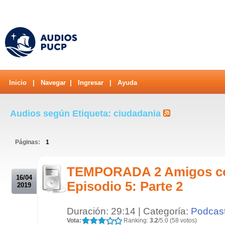
Inicio
|
Navegar
|
Ingresar
|
Ayuda
Audios según Etiqueta: ciudadania
Páginas:
1
.
TEMPORADA 2 Amigos c
16/04
Episodio 5: Parte 2
2019
Duración: 29:14 | Categoría:
Podcas
Vota:
Ranking:
3.2
/5.0 (58 votos)