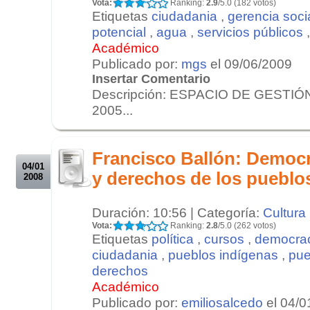
Vota:
Ranking:
2.9
/5.0 (182 votos)
Etiquetas
ciudadania
,
gerencia soci
potencial
,
agua
,
servicios públicos
Académico
Publicado por:
mgs
el 09/06/2009
Insertar Comentario
Descripción: ESPACIO DE GESTIÓN 
2005...
.
.
Francisco Ballón: Democr
04/01
y derechos de los pueblo
2008
Duración: 10:56 | Categoría:
Cultura
Vota:
Ranking:
2.8
/5.0 (262 votos)
Etiquetas
política
,
cursos
,
democra
ciudadania
,
pueblos indígenas
,
pue
derechos
Académico
Publicado por:
emiliosalcedo
el 04/0