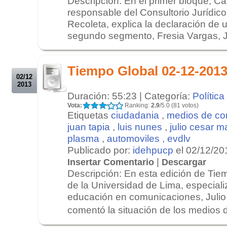
Descripción: En el primer bloque, Ca
responsable del Consultorio Jurídico
Recoleta, explica la declaración de 
segundo segmento, Fresia Vargas, Je
.
.
Tiempo Global 02-12-201
02/12
2013
Duración: 55:23 | Categoría:
Política
Vota:
Ranking:
2.9
/5.0 (81 votos)
Etiquetas
ciudadania
,
medios de co
juan tapia
,
luis nunes
,
julio cesar m
plasma
,
automoviles
,
evdlv
Publicado por:
idehpucp
el 02/12/20
|
Insertar Comentario
Descargar
Descripción: En esta edición de Tiem
de la Universidad de Lima, especial
educación en comunicaciones, Julio
comentó la situación de los medios 
.