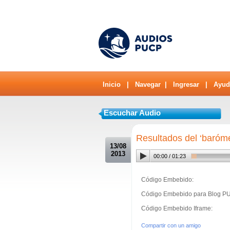
Inicio
|
Navegar
|
Ingresar
|
Ayud
Escuchar Audio
.
Resultados del ‘baróme
13/08
2013
00:00
/
01:23
Código Embebido:
Código Embebido para Blog P
Código Embebido Iframe:
Compartir con un amigo