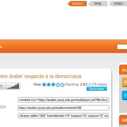
audios
blog
elabs
a
Au
tro árabe’ respecto a la democracia
R
Vota:
Ranking:
2.9
/5.0 (79 votos)
Descargar
I
UCP:
In