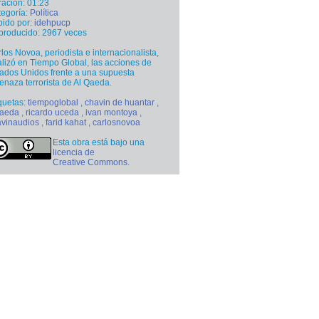
ación: 01:23
egoría:
Política
ido por:
idehpucp
producido: 2967 veces
los Novoa, periodista e internacionalista,
lizó en Tiempo Global, las acciones de
ados Unidos frente a una supuesta
naza terrorista de Al Qaeda.
quetas:
tiempoglobal
,
chavin de huantar
,
qaeda
,
ricardo uceda
,
ivan montoya
,
avinaudios
,
farid kahat
,
carlosnovoa
Esta obra está bajo una
licencia de
Creative Commons
.