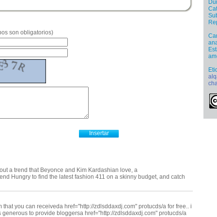
Dur
Cat
Sub
Re
os son obligatorios)
Car
ana
Est
ame
Eti
al
ch
out a trend that Beyonce and Kim Kardashian love, a
Trend Hungry to find the latest fashion 411 on a skinny budget, and catch
that you can receiveda href="http://zdlsddaxdj.com" protucds/a for free.. i
 generous to provide bloggersa href="http://zdlsddaxdj.com" protucds/a