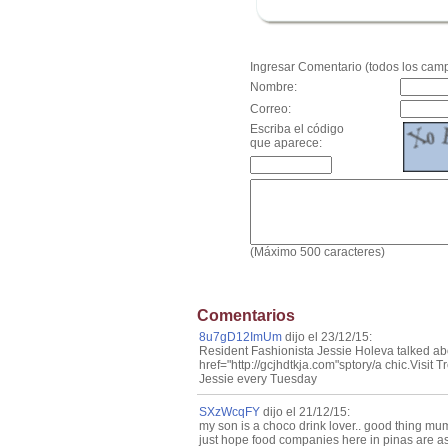
.
Ingresar Comentario (todos los camp
Nombre:
Correo:
Escriba el código
que aparece:
(Máximo 500 caracteres)
Comentarios
8u7gD12ImUm
dijo el 23/12/15:
Resident Fashionista Jessie Holeva talked ab
href="http://gcjhdtkja.com"sptory/a chic.Visit 
Jessie every Tuesday
SXzWcqFY
dijo el 21/12/15:
my son is a choco drink lover.. good thing mum 
just hope food companies here in pinas are as