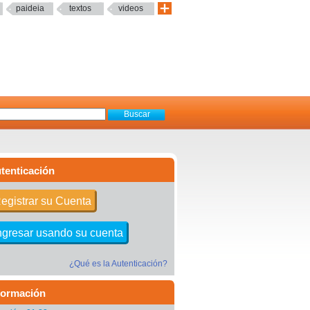
paideia
textos
videos
tenticación
egistrar su Cuenta
ngresar usando su cuenta
¿Qué es la Autenticación?
formación