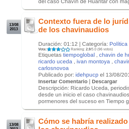
del caso Chavín de Huantar con magi
.
.
Contexto fuera de lo juríd
13/08
de los chavinaudios
2013
Duración: 01:12 | Categoría:
Política
Vota:
Ranking:
2.9
/5.0 (96 votos)
Etiquetas
tiempoglobal
,
chavin de h
ricardo uceda
,
ivan montoya
,
chavi
carlosnovoa
Publicado por:
idehpucp
el 13/08/20
|
Insertar Comentario
Descargar
Descripción: Ricardo Uceda, periodi
desde un inicio el caso chavinaudios
pormenores del suceso en Tiempo glo
.
.
Cómo se habría realizado
13/08
2013