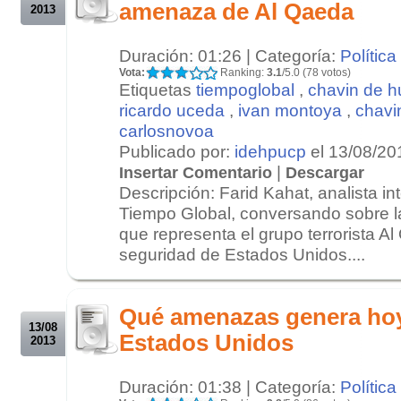
amenaza de Al Qaeda
2013
Duración: 01:26 | Categoría:
Política
Vota:
Ranking:
3.1
/5.0 (78 votos)
Etiquetas
tiempoglobal
,
chavin de h
ricardo uceda
,
ivan montoya
,
chavi
carlosnovoa
Publicado por:
idehpucp
el 13/08/20
|
Insertar Comentario
Descargar
Descripción: Farid Kahat, analista in
Tiempo Global, conversando sobre 
que representa el grupo terrorista A
seguridad de Estados Unidos....
.
.
Qué amenazas genera hoy
13/08
Estados Unidos
2013
Duración: 01:38 | Categoría:
Política