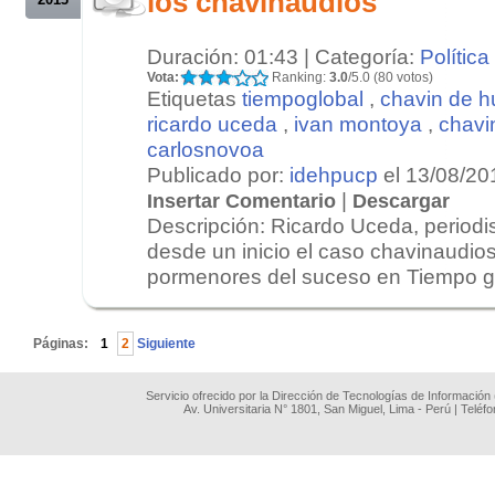
los chavinaudios
Duración: 01:43 | Categoría:
Política
Vota:
Ranking:
3.0
/5.0 (80 votos)
Etiquetas
tiempoglobal
,
chavin de h
ricardo uceda
,
ivan montoya
,
chavi
carlosnovoa
Publicado por:
idehpucp
el 13/08/20
|
Insertar Comentario
Descargar
Descripción: Ricardo Uceda, periodi
desde un inicio el caso chavinaudios
pormenores del suceso en Tiempo glo
.
Páginas:
1
2
Siguiente
Servicio ofrecido por la Dirección de Tecnologías de Información
Av. Universitaria N° 1801, San Miguel, Lima - Perú | Teléf