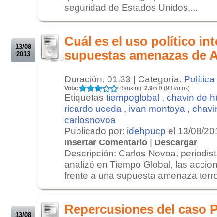
seguridad de Estados Unidos....
.
.
Cuál es el uso político in
13/08
supuestas amenazas de A
2013
Duración: 01:33 | Categoría:
Política
Vota:
Ranking:
2.9
/5.0 (93 votos)
Etiquetas
tiempoglobal
,
chavin de h
ricardo uceda
,
ivan montoya
,
chavi
carlosnovoa
Publicado por:
idehpucp
el 13/08/20
|
Insertar Comentario
Descargar
Descripción: Carlos Novoa, periodista
analizó en Tiempo Global, las acci
frente a una supuesta amenaza terror
.
.
Repercusiones del caso 
13/08