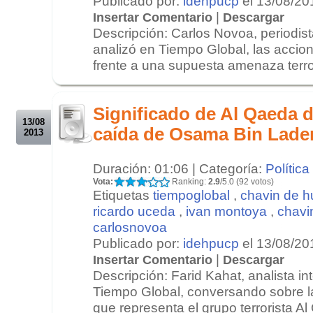
Publicado por:
idehpucp
el 13/08/20
|
Insertar Comentario
Descargar
Descripción: Carlos Novoa, periodista
analizó en Tiempo Global, las acci
frente a una supuesta amenaza terror
.
.
Significado de Al Qaeda 
13/08
caída de Osama Bin Lade
2013
Duración: 01:06 | Categoría:
Política
Vota:
Ranking:
2.9
/5.0 (92 votos)
Etiquetas
tiempoglobal
,
chavin de h
ricardo uceda
,
ivan montoya
,
chavi
carlosnovoa
Publicado por:
idehpucp
el 13/08/20
|
Insertar Comentario
Descargar
Descripción: Farid Kahat, analista in
Tiempo Global, conversando sobre 
que representa el grupo terrorista A