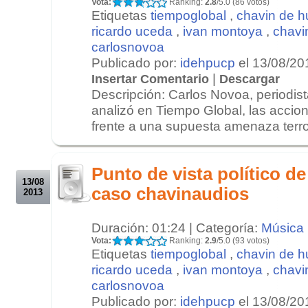
Vota:
Ranking:
2.8
/5.0 (86 votos)
Etiquetas
tiempoglobal
,
chavin de h
ricardo uceda
,
ivan montoya
,
chavi
carlosnovoa
Publicado por:
idehpucp
el 13/08/20
|
Insertar Comentario
Descargar
Descripción: Carlos Novoa, periodista
analizó en Tiempo Global, las acci
frente a una supuesta amenaza terror
.
.
Punto de vista político de
13/08
caso chavinaudios
2013
Duración: 01:24 | Categoría:
Música
Vota:
Ranking:
2.9
/5.0 (93 votos)
Etiquetas
tiempoglobal
,
chavin de h
ricardo uceda
,
ivan montoya
,
chavi
carlosnovoa
Publicado por:
idehpucp
el 13/08/20