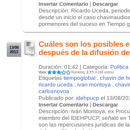
|
Insertar Comentario
Descargar
Descripción: Ricardo Uceda, periodi
desde un inicio el caso chavinaudios
pormenores del suceso en Tiempo glo
.
.
Cuáles son los posibles 
13/08
después de la difusión de
2013
Duración: 01:42 | Categoría:
Política
Vota:
Ranking:
2.7
/5.0 (88 votos)
Etiquetas
tiempoglobal
,
chavin de h
ricardo uceda
,
ivan montoya
,
chavi
carlosnovoa
Publicado por:
idehpucp
el 13/08/20
|
Insertar Comentario
Descargar
Descripción: Iván Montoya, ex Procu
miembro del IDEHPUCP, señaló en T
son las repercusiones jurídicas de la