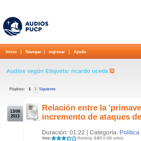
Inicio
|
Navegar
|
Ingresar
|
Ayuda
Audios según Etiqueta: ricardo uceda
Páginas:
1
2
Siguiente
.
Relación entre la 'primave
13/08
incremento de ataques d
2013
Duración: 01:22 | Categoría:
Política
Vota:
Ranking:
3.4
/5.0 (90 votos)