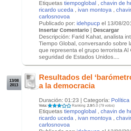
Etiquetas
tiempoglobal
,
chavin de h
ricardo uceda
,
ivan montoya
,
chavi
carlosnovoa
Publicado por:
idehpucp
el 13/08/20
|
Insertar Comentario
Descargar
Descripción: Farid Kahat, analista in
Tiempo Global, conversando sobre 
que representa el grupo terrorista A
seguridad de Estados Unidos....
.
.
Resultados del ‘barómetr
13/08
a la democracia
2013
Duración: 01:23 | Categoría:
Política
Vota:
Ranking:
2.9
/5.0 (79 votos)
Etiquetas
tiempoglobal
,
chavin de h
ricardo uceda
,
ivan montoya
,
chavi
carlosnovoa