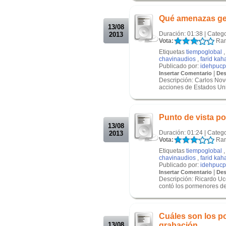
.
Qué amenazas ge
13/08
Duración: 01:38 | Categ
2013
Vota:
Ran
Etiquetas
tiempoglobal
chavinaudios
,
farid kah
Publicado por:
idehpucp
|
Insertar Comentario
Des
Descripción: Carlos Novo
acciones de Estados Uni
.
.
Punto de vista po
13/08
Duración: 01:24 | Categ
2013
Vota:
Ran
Etiquetas
tiempoglobal
chavinaudios
,
farid kah
Publicado por:
idehpucp
|
Insertar Comentario
Des
Descripción: Ricardo Uc
contó los pormenores de
.
.
Cuáles son los po
13/08
grabación