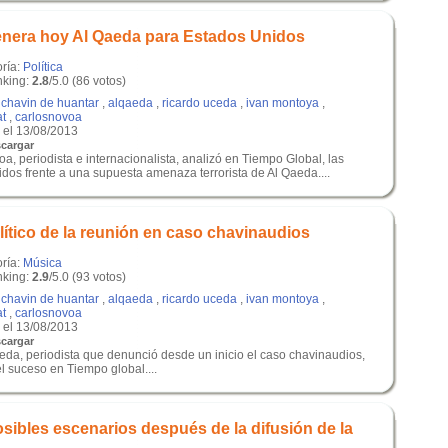
nera hoy Al Qaeda para Estados Unidos
oría:
Política
king:
2.8
/5.0 (86 votos)
,
chavin de huantar
,
alqaeda
,
ricardo uceda
,
ivan montoya
,
at
,
carlosnovoa
el 13/08/2013
cargar
a, periodista e internacionalista, analizó en Tiempo Global, las
dos frente a una supuesta amenaza terrorista de Al Qaeda....
lítico de la reunión en caso chavinaudios
oría:
Música
king:
2.9
/5.0 (93 votos)
,
chavin de huantar
,
alqaeda
,
ricardo uceda
,
ivan montoya
,
at
,
carlosnovoa
el 13/08/2013
cargar
eda, periodista que denunció desde un inicio el caso chavinaudios,
l suceso en Tiempo global....
sibles escenarios después de la difusión de la