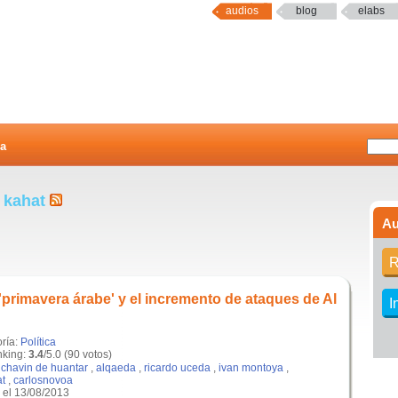
audios
blog
elabs
a
d kahat
Au
R
 'primavera árabe' y el incremento de ataques de Al
I
oría:
Política
king:
3.4
/5.0 (90 votos)
,
chavin de huantar
,
alqaeda
,
ricardo uceda
,
ivan montoya
,
at
,
carlosnovoa
el 13/08/2013