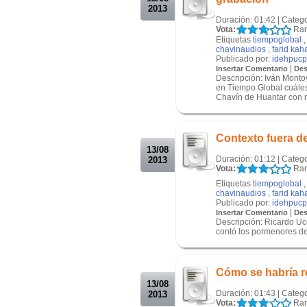
2013
Duración: 01:42 | Categ
Vota:
Ran
Etiquetas
tiempoglobal
chavinaudios
,
farid kah
Publicado por:
idehpucp
|
Insertar Comentario
Des
Descripción: Iván Monto
en Tiempo Global cuáles 
Chavín de Huantar con m
.
.
Contexto fuera de
13/08
Duración: 01:12 | Categ
2013
Vota:
Ran
Etiquetas
tiempoglobal
chavinaudios
,
farid kah
Publicado por:
idehpucp
|
Insertar Comentario
Des
Descripción: Ricardo Uc
contó los pormenores de
.
.
Cómo se habría r
13/08
Duración: 01:43 | Categ
2013
Vota:
Ran