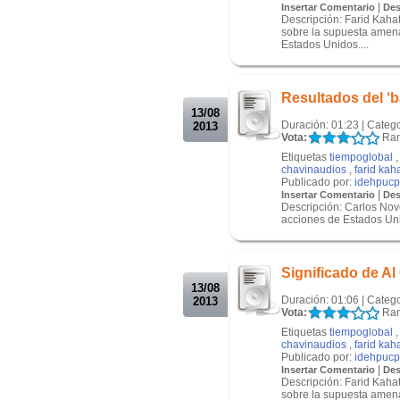
|
Insertar Comentario
Des
Descripción: Farid Kahat
sobre la supuesta amena
Estados Unidos....
.
.
Resultados del ‘b
13/08
Duración: 01:23 | Categ
2013
Vota:
Ran
Etiquetas
tiempoglobal
chavinaudios
,
farid kah
Publicado por:
idehpucp
|
Insertar Comentario
Des
Descripción: Carlos Novo
acciones de Estados Uni
.
.
Significado de A
13/08
Duración: 01:06 | Categ
2013
Vota:
Ran
Etiquetas
tiempoglobal
chavinaudios
,
farid kah
Publicado por:
idehpucp
|
Insertar Comentario
Des
Descripción: Farid Kahat
sobre la supuesta amena