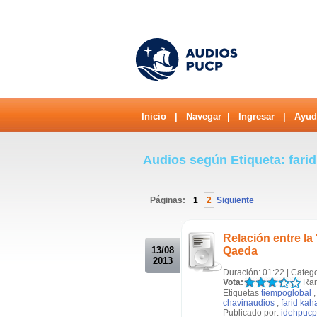
Inicio
|
Navegar
|
Ingresar
|
Ayud
Audios según Etiqueta: fari
Páginas:
1
2
Siguiente
.
Relación entre la
13/08
Qaeda
2013
Duración: 01:22 | Categ
Vota:
Ran
Etiquetas
tiempoglobal
chavinaudios
,
farid kah
Publicado por:
idehpucp