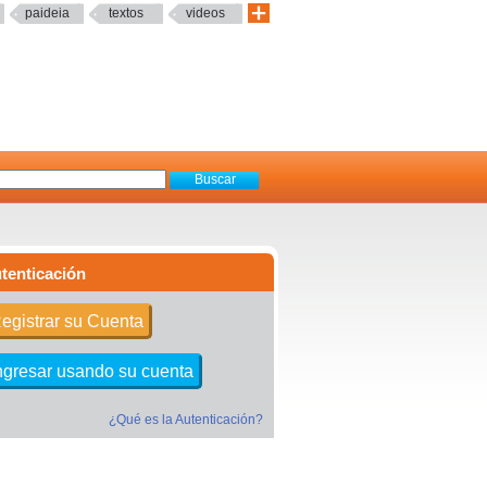
paideia
textos
videos
tenticación
egistrar su Cuenta
ngresar usando su cuenta
¿Qué es la Autenticación?