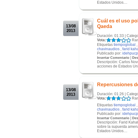
Estados Unidos....
.
.
Cuál es el uso po
13/08
Qaeda
2013
Duración: 01:33 | Categ
Vota:
Ran
Etiquetas
tiempoglobal
chavinaudios
,
farid kah
Publicado por:
idehpucp
|
Insertar Comentario
Des
Descripción: Carlos Novo
acciones de Estados Uni
.
.
Repercusiones de
13/08
Duración: 01:26 | Categ
2013
Vota:
Ran
Etiquetas
tiempoglobal
chavinaudios
,
farid kah
Publicado por:
idehpucp
|
Insertar Comentario
Des
Descripción: Farid Kahat
sobre la supuesta amena
Estados Unidos....
.