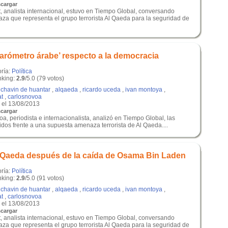
cargar
, analista internacional, estuvo en Tiempo Global, conversando
za que representa el grupo terrorista Al Qaeda para la seguridad de
arómetro árabe’ respecto a la democracia
oría:
Política
king:
2.9
/5.0 (79 votos)
,
chavin de huantar
,
alqaeda
,
ricardo uceda
,
ivan montoya
,
at
,
carlosnovoa
el 13/08/2013
cargar
a, periodista e internacionalista, analizó en Tiempo Global, las
dos frente a una supuesta amenaza terrorista de Al Qaeda....
l Qaeda después de la caída de Osama Bin Laden
oría:
Política
king:
2.9
/5.0 (91 votos)
,
chavin de huantar
,
alqaeda
,
ricardo uceda
,
ivan montoya
,
at
,
carlosnovoa
el 13/08/2013
cargar
, analista internacional, estuvo en Tiempo Global, conversando
za que representa el grupo terrorista Al Qaeda para la seguridad de