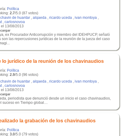
oría:
Política
king:
2.7
/5.0 (87 votos)
,
chavin de huantar
,
alqaeda
,
ricardo uceda
,
ivan montoya
,
at
,
carlosnovoa
el 13/08/2013
cargar
ya, ex Procurador Anticorrupción y miembro del IDEHPUCP, señaló
son las repercusiones jurídicas de la reunión de la jueza del caso
agi...
 lo jurídico de la reunión de los chavinaudios
oría:
Política
king:
2.9
/5.0 (96 votos)
,
chavin de huantar
,
alqaeda
,
ricardo uceda
,
ivan montoya
,
at
,
carlosnovoa
el 13/08/2013
cargar
eda, periodista que denunció desde un inicio el caso chavinaudios,
l suceso en Tiempo global....
ealizado la grabación de los chavinaudios
oría:
Política
king:
3.0
/5.0 (79 votos)