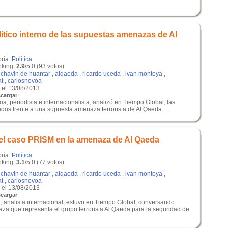
lítico interno de las supuestas amenazas de Al
oría:
Política
king:
2.9
/5.0 (93 votos)
,
chavin de huantar
,
alqaeda
,
ricardo uceda
,
ivan montoya
,
at
,
carlosnovoa
el 13/08/2013
cargar
a, periodista e internacionalista, analizó en Tiempo Global, las
dos frente a una supuesta amenaza terrorista de Al Qaeda....
l caso PRISM en la amenaza de Al Qaeda
oría:
Política
king:
3.1
/5.0 (77 votos)
,
chavin de huantar
,
alqaeda
,
ricardo uceda
,
ivan montoya
,
at
,
carlosnovoa
el 13/08/2013
cargar
, analista internacional, estuvo en Tiempo Global, conversando
za que representa el grupo terrorista Al Qaeda para la seguridad de