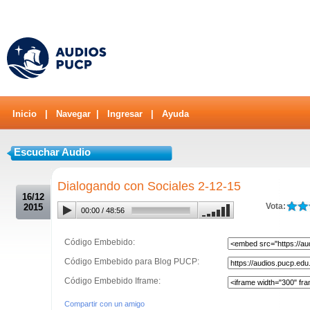
Inicio
|
Navegar
|
Ingresar
|
Ayuda
Escuchar Audio
.
Dialogando con Sociales 2-12-15
16/12
Vota:
2015
00:00
/
48:56
Código Embebido:
Código Embebido para Blog PUCP:
Código Embebido Iframe:
Compartir con un amigo