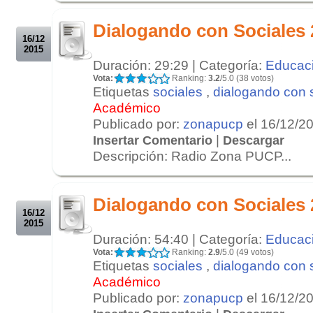
.
Dialogando con Sociales 
16/12
2015
Duración: 29:29 | Categoría:
Educac
Vota:
Ranking:
3.2
/5.0 (38 votos)
Etiquetas
sociales
,
dialogando con 
Académico
Publicado por:
zonapucp
el 16/12/2
|
Insertar Comentario
Descargar
Descripción: Radio Zona PUCP...
.
.
Dialogando con Sociales 
16/12
2015
Duración: 54:40 | Categoría:
Educac
Vota:
Ranking:
2.9
/5.0 (49 votos)
Etiquetas
sociales
,
dialogando con 
Académico
Publicado por:
zonapucp
el 16/12/2