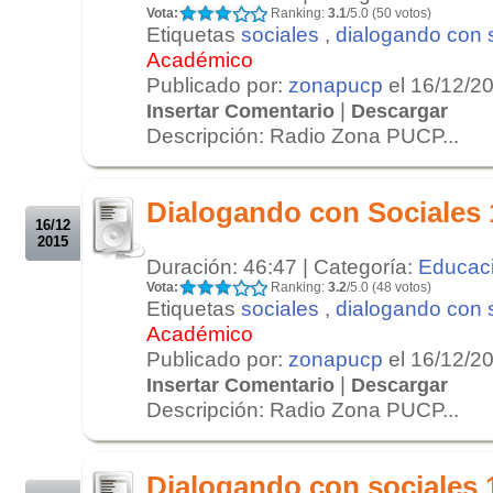
Vota:
Ranking:
3.1
/5.0 (50 votos)
Etiquetas
sociales
,
dialogando con 
Académico
Publicado por:
zonapucp
el 16/12/2
|
Insertar Comentario
Descargar
Descripción: Radio Zona PUCP...
.
.
Dialogando con Sociales 
16/12
2015
Duración: 46:47 | Categoría:
Educac
Vota:
Ranking:
3.2
/5.0 (48 votos)
Etiquetas
sociales
,
dialogando con 
Académico
Publicado por:
zonapucp
el 16/12/2
|
Insertar Comentario
Descargar
Descripción: Radio Zona PUCP...
.
.
Dialogando con sociales 