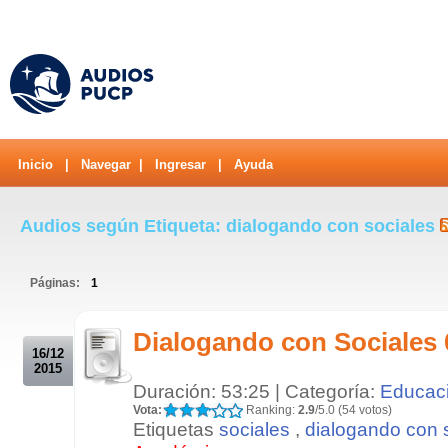
Inicio
|
Navegar
|
Ingresar
|
Ayuda
Audios según Etiqueta: dialogando con sociales
Páginas:
1
.
Dialogando con Sociales 
16/12
2015
Duración: 53:25 | Categoría:
Educac
Vota:
Ranking:
2.9
/5.0 (54 votos)
Etiquetas
sociales
,
dialogando con 