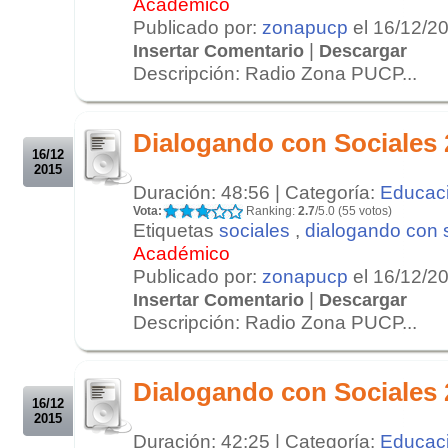
Académico
Publicado por:
zonapucp
el 16/12/2
|
Insertar Comentario
Descargar
Descripción: Radio Zona PUCP...
.
.
Dialogando con Sociales 
16/12
2015
Duración: 48:56 | Categoría:
Educac
Vota:
Ranking:
2.7
/5.0 (55 votos)
Etiquetas
sociales
,
dialogando con 
Académico
Publicado por:
zonapucp
el 16/12/2
|
Insertar Comentario
Descargar
Descripción: Radio Zona PUCP...
.
.
Dialogando con Sociales 
16/12
2015
Duración: 42:25 | Categoría:
Educac