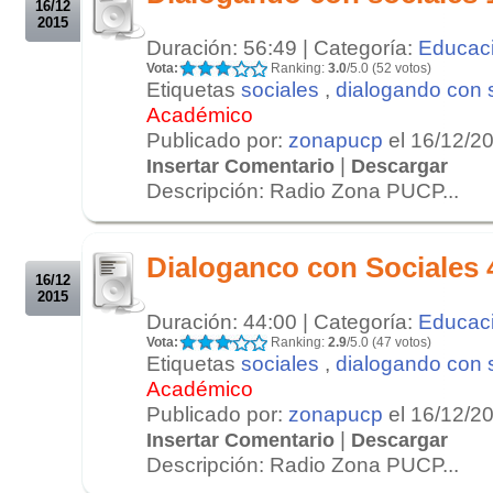
16/12
2015
Duración: 56:49 | Categoría:
Educac
Vota:
Ranking:
3.0
/5.0 (52 votos)
Etiquetas
sociales
,
dialogando con 
Académico
Publicado por:
zonapucp
el 16/12/2
|
Insertar Comentario
Descargar
Descripción: Radio Zona PUCP...
.
.
Dialoganco con Sociales 
16/12
2015
Duración: 44:00 | Categoría:
Educac
Vota:
Ranking:
2.9
/5.0 (47 votos)
Etiquetas
sociales
,
dialogando con 
Académico
Publicado por:
zonapucp
el 16/12/2
|
Insertar Comentario
Descargar
Descripción: Radio Zona PUCP...
.