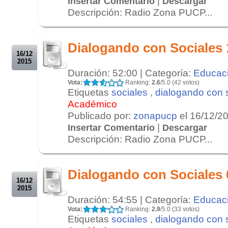
|
Insertar Comentario
Descargar
Descripción: Radio Zona PUCP...
.
.
Dialogando con Sociales 
16/12
2015
Duración: 52:00 | Categoría:
Educac
Vota:
Ranking:
2.6
/5.0 (42 votos)
Etiquetas
sociales
,
dialogando con 
Académico
Publicado por:
zonapucp
el 16/12/2
|
Insertar Comentario
Descargar
Descripción: Radio Zona PUCP...
.
.
Dialogando con Sociales 
16/12
2015
Duración: 54:55 | Categoría:
Educac
Vota:
Ranking:
2.9
/5.0 (33 votos)
Etiquetas
sociales
,
dialogando con 