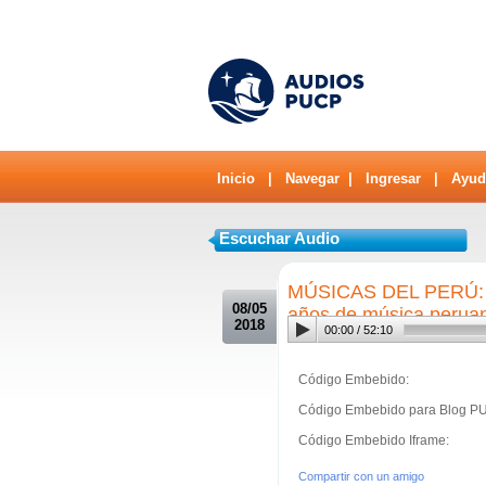
Inicio
|
Navegar
|
Ingresar
|
Ayud
Escuchar Audio
.
MÚSICAS DEL PERÚ: 
08/05
años de música peruan
2018
00:00
/
52:10
Código Embebido:
Código Embebido para Blog P
Código Embebido Iframe:
Compartir con un amigo