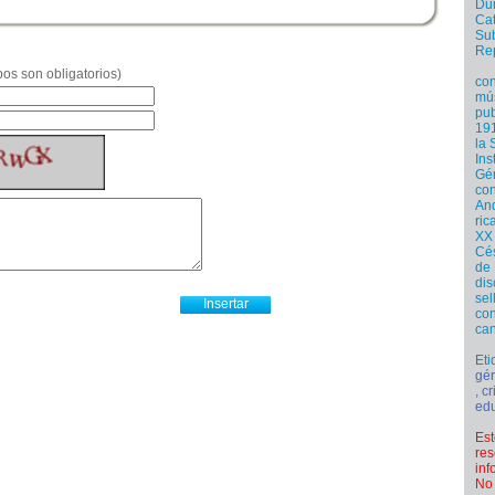
Dur
Cat
Sub
Re
os son obligatorios)
con
mús
pub
191
la 
Ins
Gér
con
And
ric
XX 
Cés
de 
dis
sel
con
can
Eti
gér
,
cr
ed
Est
res
inf
No 