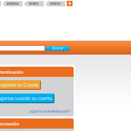
paideia
textos
videos
tenticación
egistrar su Cuenta
ngresar usando su cuenta
¿Qué es la Autenticación?
formación