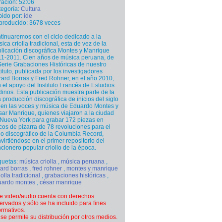
ación: 52:06
egoría:
Cultura
ido por:
ide
producido: 3678 veces
tinuaremos con el ciclo dedicado a la
ica criolla tradicional, esta de vez de la
licación discográfica Montes y Manrique
1-2011. Cien años de música peruana, de
Serie Grabaciones Históricas de nuestro
tituto, publicada por los investigadores
ard Borras y Fred Rohner, en el año 2010,
 el apoyo del Instituto Francés de Estudios
inos. Esta publicación muestra parte de la
a producción discográfica de inicios del siglo
en las voces y música de Eduardo Montes y
ar Manrique, quienes viajaron a la ciudad
Nueva York para grabar 172 piezas en
cos de pizarra de 78 revoluciones para el
lo discográfico de la Columbia Record,
virtiéndose en el primer repositorio del
cionero popular criollo de la época.
quetas:
música criolla
,
música peruana
,
ard borras
,
fred rohner
,
montes y manrique
iolla tradicional
,
grabaciones históricas
,
uardo montes
,
césar manrique
e video/audio cuenta con derechos
ervados y sólo se ha incluido para fines
ormativos.
se permite su distribución por otros medios.