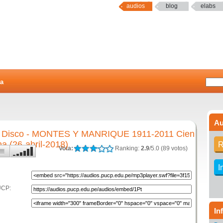
audios
blog
elabs
a
Au
Disco - MONTES Y MANRIQUE 1911-2011 Cien
a (26-abril-2018)
R
Vota:
Ranking:
2.9
/5.0 (89 votos)
I
UCP:
In