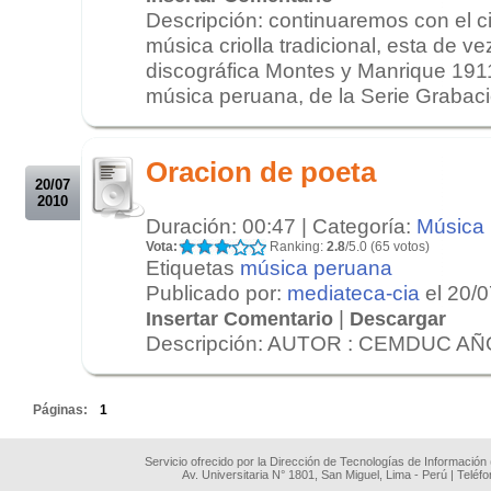
Descripción: continuaremos con el ci
música criolla tradicional, esta de ve
discográfica Montes y Manrique 191
música peruana, de la Serie Grabaci
.
.
Oracion de poeta
20/07
2010
Duración: 00:47 | Categoría:
Música
Vota:
Ranking:
2.8
/5.0 (65 votos)
Etiquetas
música peruana
Publicado por:
mediateca-cia
el 20/
|
Insertar Comentario
Descargar
Descripción: AUTOR : CEMDUC AÑO 
.
Páginas:
1
Servicio ofrecido por la Dirección de Tecnologías de Información
Av. Universitaria N° 1801, San Miguel, Lima - Perú | Teléf