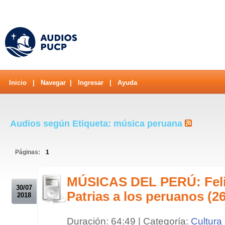
Inicio
|
Navegar
|
Ingresar
|
Ayuda
Audios según Etiqueta: música peruana
Páginas:
1
.
MÚSICAS DEL PERÚ: Feli
30/07
Patrias a los peruanos (26
2018
Duración: 64:49 | Categoría:
Cultura