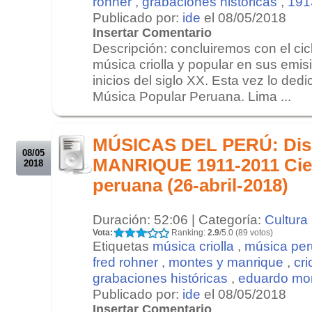
rohner
,
grabaciones históricas
,
191
Publicado por:
ide
el 08/05/2018
Insertar Comentario
Descripción: concluiremos con el cic
música criolla y popular en sus emis
inicios del siglo XX. Esta vez lo ded
Música Popular Peruana. Lima ...
.
.
MÚSICAS DEL PERÚ: Dis
08/05
MANRIQUE 1911-2011 Cie
2018
peruana (26-abril-2018)
Duración: 52:06 | Categoría:
Cultura
Vota:
Ranking:
2.9
/5.0 (89 votos)
Etiquetas
música criolla
,
música pe
fred rohner
,
montes y manrique
,
cri
grabaciones históricas
,
eduardo mo
Publicado por:
ide
el 08/05/2018
Insertar Comentario