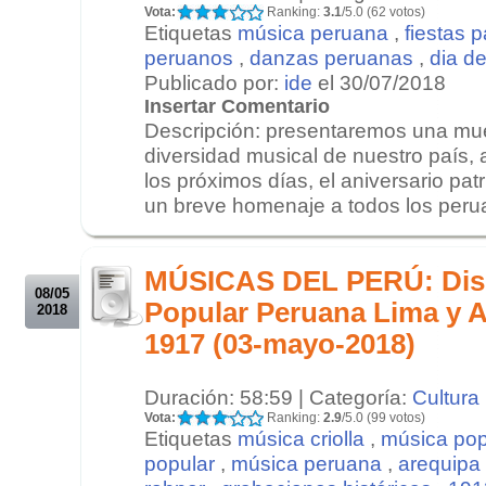
Vota:
Ranking:
3.1
/5.0 (62 votos)
Etiquetas
música peruana
,
fiestas p
peruanos
,
danzas peruanas
,
dia d
Publicado por:
ide
el 30/07/2018
Insertar Comentario
Descripción: presentaremos una mu
diversidad musical de nuestro país,
los próximos días, el aniversario pat
un breve homenaje a todos los perua
.
.
MÚSICAS DEL PERÚ: Disc
08/05
Popular Peruana Lima y A
2018
1917 (03-mayo-2018)
Duración: 58:59 | Categoría:
Cultura
Vota:
Ranking:
2.9
/5.0 (99 votos)
Etiquetas
música criolla
,
música pop
popular
,
música peruana
,
arequipa