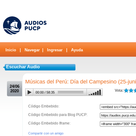
Inicio
|
Navegar
|
Ingresar
|
Ayuda
Escuchar Audio
.
Músicas del Perú: Día del Campesino (25-jun
24/06
Vota:
2020
00:00
/
58:35
Código Embebido:
Código Embebido para Blog PUCP:
Código Embebido Iframe:
Compartir con un amigo