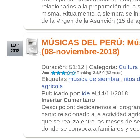
relacionados a la preparación de la 
misma. Ritualmente la siembra se inic
de la Virgen de la Asunción (15 de ag
.
.
MÚSICAS DEL PERÚ: Mús
14/11
(08-noviembre-2018)
2018
Duración: 51:12 | Categoría:
Cultura
Vota:
Ranking:
2.8
/5.0 (63 votos)
Etiquetas
música de siembra
,
ritos d
agrícola
Publicado por:
ide
el 14/11/2018
Insertar Comentario
Descripción: dedicaremos el program
canto relacionado a la actividad agrí
que se realiza entre los meses de s
donde se convoca a familiares y veci
.