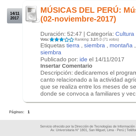
.
MÚSICAS DEL PERÚ: Mús
14/11
(02-noviembre-2017)
2017
Duración: 52:47 | Categoría:
Cultura
Vota:
Ranking:
3.2
/5.0 (71 votos)
Etiquetas
tierra
,
siembra
,
montaña
siembra
Publicado por:
ide
el 14/11/2017
Insertar Comentario
Descripción: dedicaremos el program
canto relacionado a la actividad agrí
que se realiza entre los meses de s
donde se convoca a familiares y veci
.
Páginas:
1
Servicio ofrecido por la Dirección de Tecnologías de Información
Av. Universitaria N° 1801, San Miguel, Lima - Perú | Teléf