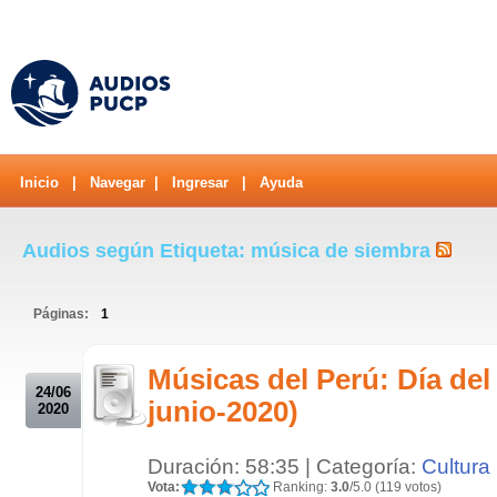
Inicio
|
Navegar
|
Ingresar
|
Ayuda
Audios según Etiqueta: música de siembra
Páginas:
1
.
Músicas del Perú: Día de
24/06
junio-2020)
2020
Duración: 58:35 | Categoría:
Cultura
Vota:
Ranking:
3.0
/5.0 (119 votos)