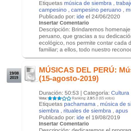
Etiquetas
música de siembra
,
trabaj
campesino
,
campesino peruano
,
m
Publicado por:
ide
el 24/06/2020
Insertar Comentario
Descripción: Brindaremos homenaje
peruano, que gracias a su dedicació
ecológico, nos permite contar cada d
familiar; a ellos, todo nuestro recono
.
.
MÚSICAS DEL PERÚ: Mús
19/08
(15-agosto-2019)
2019
Duración: 50:53 | Categoría:
Cultura
Vota:
Ranking:
2.9
/5.0 (65 votos)
Etiquetas
pachamama
,
música de s
siembra
,
rituales de siembra
,
apus
Publicado por:
ide
el 19/08/2019
Insertar Comentario
Descripción: dedicaremos el program